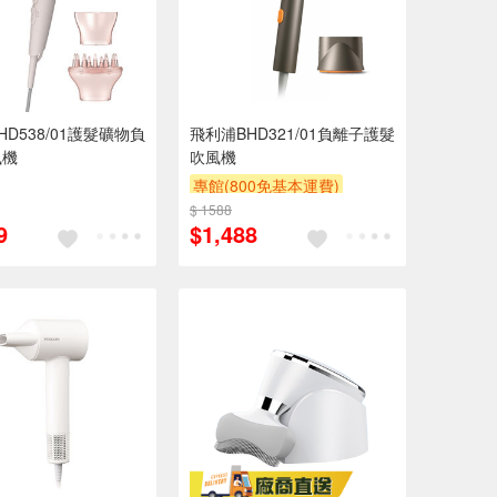
HD538/01護髮礦物負
飛利浦BHD321/01負離子護髮
風機
吹風機
專館(800免基本運費)
$ 1588
贈$200
9
$1,488