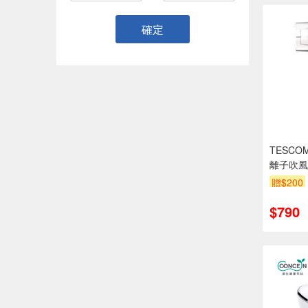
確定
TESCO
離子吹風
贈$200
$790