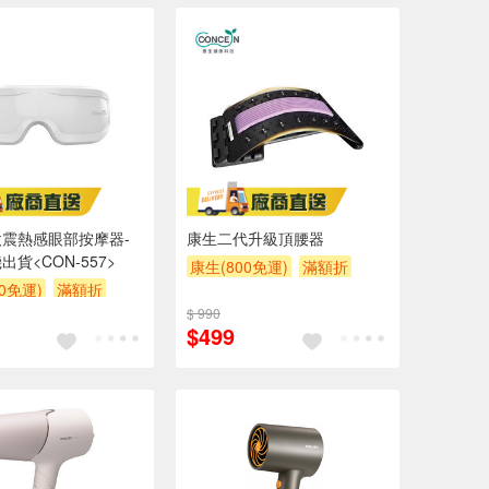
震熱感眼部按摩器-
康生二代升級頂腰器
貨<CON-557>
康生(800免運)
滿額折
0免運)
滿額折
$ 990
$499