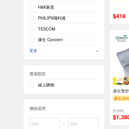
H&K家居
$418
PHILIPS飛利浦
TESCOM
康生 Concern
更多
+
賣場類型
線上購物
康生雙舒
康生(80
價格區間
$ 1980
$1,38
-