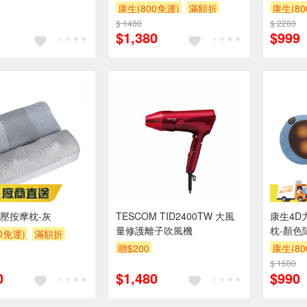
康生(800免運)
滿額折
康生(80
$ 1480
$ 2280
$1,380
$999
壓按摩枕-灰
TESCOM TID2400TW 大風
康生4D
量修護離子吹風機
枕-顏色
0免運)
滿額折
贈$200
康生(80
$ 1680
0
$1,480
$990