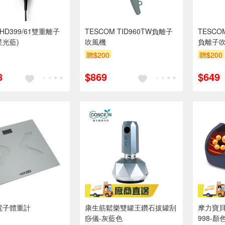
HD399/61雙重離子
TESCOM TID960TW負離子
TESCO
星光藍)
吹風機
負離子
贈$200
贈$200
8
$869
$649
電子體重計
康生筋鬆樂雙罐王鑽石拔罐刮
摩力寶貝
痧儀-灰藍色
998-