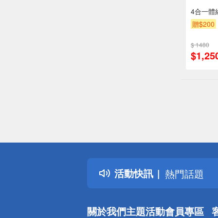
4合一體組
贈$200
$ 1480
$1,25
偏遠地區配
詐騙網頁！
得獎公告
活動快訊
熱門話題
銀行優惠
偏遠地區配
關於我們
主題活動
會員專區
詐騙網頁！