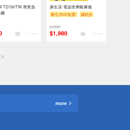
M TD760TW 專業負
康生漾-電波按摩醒膚儀
風機
康生(800免運)
滿額折
$ 2980
0
$1,980
more