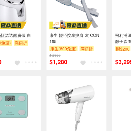
亮恆溫透醒膚儀-白
康生 輕巧按摩披肩-灰 CON-
飛利浦B
165
離子吹
0免運)
滿額折
康生(800免運)
滿額折
贈$200
$ 2980
0
$1,280
$3,29