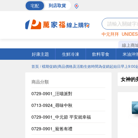
宅配
到店取貨
中元拜拜
UNIDES
海苔
巧克力
罐頭
線上商
好康主題
生鮮冷凍
飲料零食
米油沖
首頁
/ 檔期促銷(商品價格及活動生效時間為促銷起始日早上9:00起
女神的
商品分類
0729-0901_汪喵派對
0713-0924_尋味中秋
0729-0901_中元節 平安就幸福
0729-0901_寵爸有禮