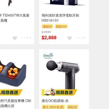
M TID450TW大風量
飛利浦舒適潔淨電動牙刷
吹風機
HX5191/01
滿額折
贈$200
$ 2990
$2,888
輕巧美腿按摩機 CM-
康生GO筋膜槍-灰
顏色隨機出貨
康生(800免運)
滿額折