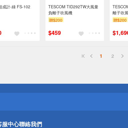
成計-綠 FS-102
TESCOM TID292TW大風量
TESCO
負離子吹風機
離子吹
贈$200
贈$200
0
$459
$1,69
1
2
送
請小心！
送
客服中心
聯絡我們
請小心！