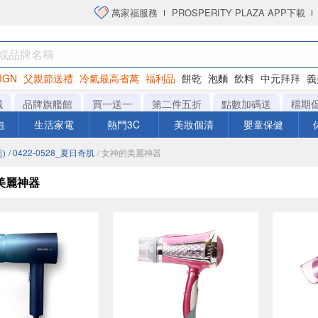
萬家福服務
PROSPERITY PLAZA APP下載
IGN
父親節送禮
冷氣最高省萬
福利品
餅乾
泡麵
飲料
中元拜拜
義
衛生紙
城
品牌旗艦館
買一送一
第二件五折
點數加碼送
檔期
泡
生活家電
熱門3C
美妝個清
嬰童保健
)
/ 0422-0528_夏日奇肌
/ 女神的美麗神器
美麗神器