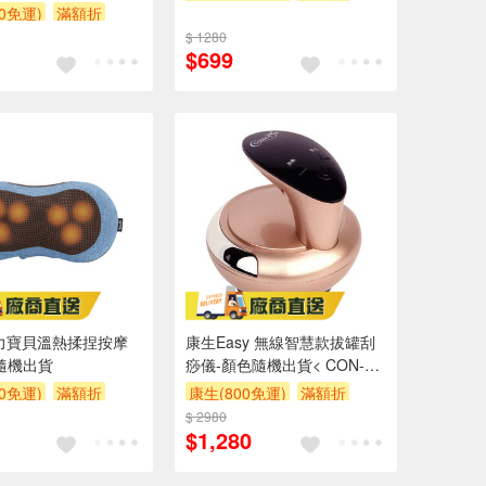
0免運)
滿額折
$ 1280
$699
力寶貝溫熱揉捏按摩
康生Easy 無線智慧款拔罐刮
隨機出貨
痧儀-顏色隨機出貨< CON-
7768>
0免運)
滿額折
康生(800免運)
滿額折
$ 2980
$1,280