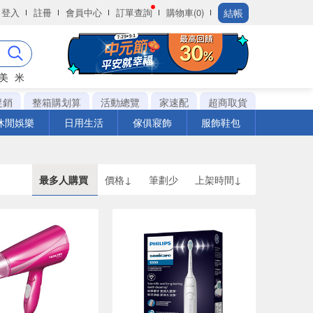
結帳
登入
註冊
會員中心
訂單查詢
購物車(0)
美
米
促銷
整箱購划算
活動總覽
家速配
超商取貨
休閒娛樂
日用生活
傢俱寢飾
服飾鞋包
最多人購買
價格↓
筆劃少
上架時間↓