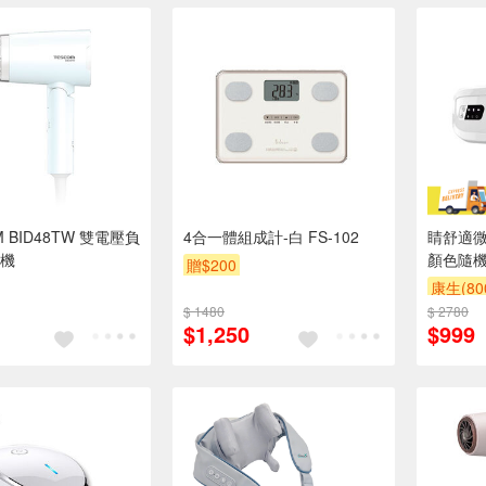
M BID48TW 雙電壓負
4合一體組成計-白 FS-102
睛舒適微
機
顏色隨機出
贈$200
康生(80
$ 1480
$ 2780
$1,250
$999