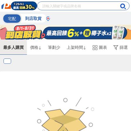
宅配
到店取貨
最多人購買
價格↓
筆劃少
上架時間↓
圖表
篩選