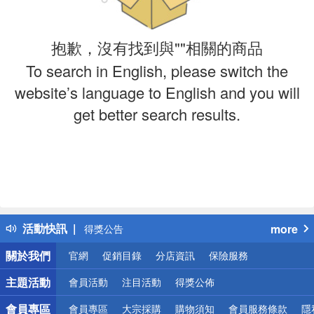
抱歉，沒有找到與""相關的商品
To search in English, please switch the
website’s language to English and you will
get better search results.
偏遠地區配送
詐騙網頁！請小心！
活動快訊
more
得獎公告
熱門話題
關於我們
官網
促銷目錄
分店資訊
保險服務
銀行優惠
偏遠地區配送
主題活動
會員活動
注目活動
得獎公佈
詐騙網頁！請小心！
會員專區
會員專區
大宗採購
購物須知
會員服務條款
隱