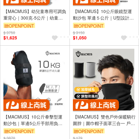
【MACMUS】幼兒童專用可調負
【MACMUS】10公斤眼鏡型運
重背心｜300克-5公斤｜幼童職
動沙包 單邊５公斤｜U型設計負
能衣 兒童職能衣 負重衣 負重訓
重沙袋｜負重沙包｜適合慢跑、
贈OPENPOINT
贈OPENPOINT
練 職能發展 平衡訓練(裸包出貨)
健走、復健｜可綁手、腳、腿(裸
$ 3750
$ 3150
包出貨)
$1,625
$1,050
【MACMUS】10公斤拳擊型運
【MACMUS】雙色戶外保暖騎行
動沙包｜單邊5公斤手部用負重
圍脖｜圍巾帽子面罩三合一 戶外
沙袋｜適合拳擊、散打、自由博
登山保暖脖圍毛帽 騎行脖圍面罩
贈OPENPOINT
贈OPENPOINT
擊等運動
冬季滑雪保暖配件
$ 3870
$ 179