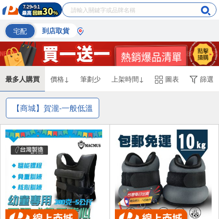
宅配
到店取貨
最多人購買
價格↓
筆劃少
上架時間↓
圖表
篩選
【商城】賀瀧-一般低溫