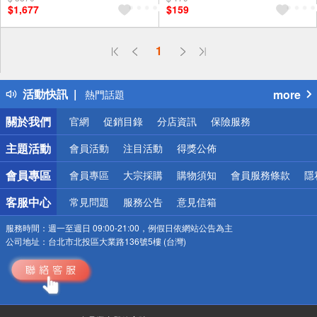
$1,677
$159
偏遠地區配送
1
詐騙網頁！請小心！
得獎公告
活動快訊
more
熱門話題
銀行優惠
關於我們
官網
促銷目錄
分店資訊
保險服務
偏遠地區配送
詐騙網頁！請小心！
主題活動
會員活動
注目活動
得獎公佈
會員專區
會員專區
大宗採購
購物須知
會員服務條款
隱
客服中心
常見問題
服務公告
意見信箱
服務時間：
週一至週日 09:00-21:00，例假日依網站公告為主
公司地址：
台北市北投區大業路136號5樓 (台灣)