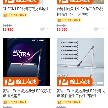
CHECK LED雙臂可調光落地燈
台灣製造愛迪生DX 第三代T5雙
臂閱讀立燈-立夾兩用
贈OPENPOINT
贈OPENPOINT
$ 3380
$ 4480
$2,980
$3,580
愛迪生Extra調光調色LED閱讀檯
愛迪生Extra調光調色LED雙臂夾
燈-座夾兩用
燈 護眼檯燈 工作燈 閱讀燈
贈OPENPOINT
贈OPENPOINT
$ 4280
$ 3580