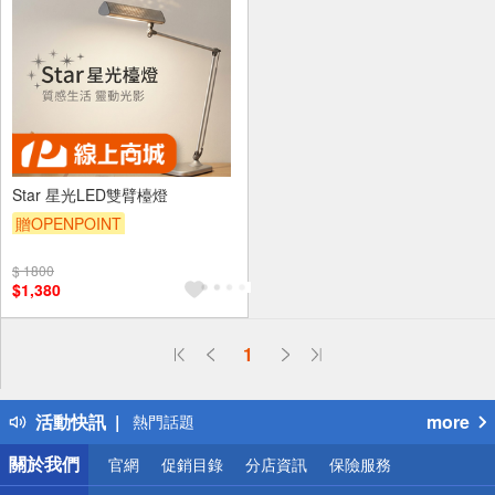
Star 星光LED雙臂檯燈
贈OPENPOINT
$ 1800
$1,380
偏遠地區配送
1
詐騙網頁！請小心！
得獎公告
活動快訊
more
熱門話題
銀行優惠
關於我們
官網
促銷目錄
分店資訊
保險服務
偏遠地區配送
詐騙網頁！請小心！