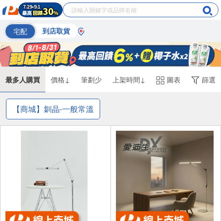
宅配
到店取貨
最多人購買
價格↓
筆劃少
上架時間↓
圖表
篩選
【商城】釧晶-一般常溫