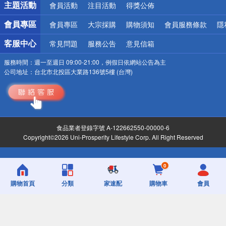
主題活動
會員活動
注目活動
得獎公佈
會員專區
會員專區
大宗採購
購物須知
會員服務條款
隱
客服中心
常見問題
服務公告
意見信箱
服務時間：
週一至週日 09:00-21:00，例假日依網站公告為主
公司地址：
台北市北投區大業路136號5樓 (台灣)
食品業者登錄字號 A-122662550-00000-6
Copyright©2026 Uni-Prosperity Lifestyle Corp. All Right Reserved
0
購物首頁
分類
家速配
購物車
會員