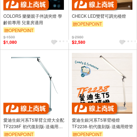
COLORS 樂樂親子伴讀夾燈 學
CHECK LED雙臂可調光檯燈
齡前專用 兒童房適用
贈OPENPOINT
贈OPENPOINT
$ 1500
$ 2980
$1,080
$2,580
愛迪生銀河系T5單臂立燈大全配
愛迪生銀河系T5單臂檯燈
TF2238F 初代復刻版-送備用燈
TF2238-初代復刻版-送備用燈管
管-落地燈 座立夾三用
贈OPENPOINT
贈OPENPOINT