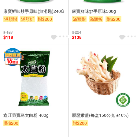
康寶鮮味炒手原味(無湯匙)240G
康寶鮮味炒手原味500g
滿額贈
滿額折
贈$200
滿額贈
滿額折
贈$200
$ 127
$ 224
$118
$138
鑫旺萊寶島太白粉 400g
履歷嫩薑(每盒150公克 ±10%)
贈$200
贈$200