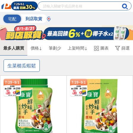
宅配
到店取貨
最多人購買
價格↓
筆劃少
上架時間↓
圖表
篩選
生菜櫛瓜蝦鬆