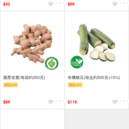
$42
$69
履歷老薑(每袋約300克)
有機櫛瓜(每盒約500克±10%)
贈$200
贈$200
$89
$118