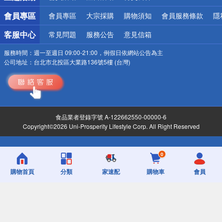
會員專區
會員專區
大宗採購
購物須知
會員服務條款
隱
客服中心
常見問題
服務公告
意見信箱
服務時間：
週一至週日 09:00-21:00，例假日依網站公告為主
公司地址：
台北市北投區大業路136號5樓 (台灣)
食品業者登錄字號 A-122662550-00000-6
Copyright©2026 Uni-Prosperity Lifestyle Corp. All Right Reserved
0
購物首頁
分類
家速配
購物車
會員