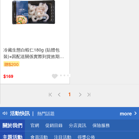
冷藏生態白蝦仁180g (貼體包
裝)※因配送關係實際到貨效期約
1天
贈$200
$169
偏遠地區配送
1
詐騙網頁！請小心！
得獎公告
活動快訊
more
熱門話題
銀行優惠
關於我們
官網
促銷目錄
分店資訊
保險服務
偏遠地區配送
詐騙網頁！請小心！
主題活動
會員活動
注目活動
得獎公佈