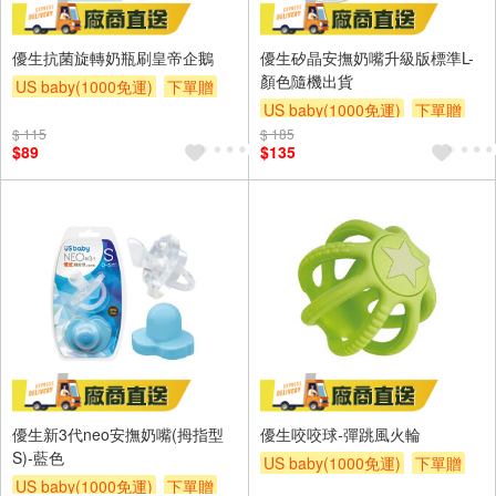
優生抗菌旋轉奶瓶刷皇帝企鵝
優生矽晶安撫奶嘴升級版標準L-
顏色隨機出貨
US baby(1000免運)
下單贈
US baby(1000免運)
下單贈
滿額贈
滿額贈
滿額贈
$ 115
$ 185
滿額贈
滿額贈
滿額贈
$89
$135
優生新3代neo安撫奶嘴(拇指型
優生咬咬球-彈跳風火輪
S)-藍色
US baby(1000免運)
下單贈
US baby(1000免運)
下單贈
滿額贈
滿額贈
滿額贈