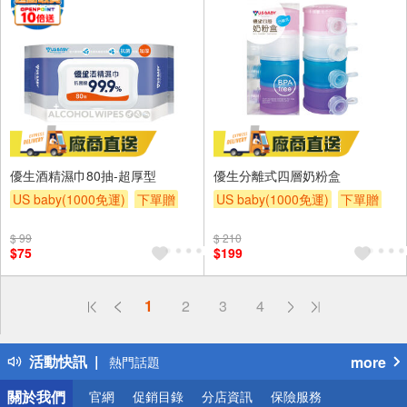
優生酒精濕巾80抽-超厚型
優生分離式四層奶粉盒
US baby(1000免運)
下單贈
US baby(1000免運)
下單贈
滿額贈
滿額贈
滿額贈
滿額贈
滿額贈
滿額贈
$ 99
$ 210
$75
$199
偏遠地區配送
1
2
3
4
詐騙網頁！請小心！
得獎公告
活動快訊
more
熱門話題
銀行優惠
關於我們
官網
促銷目錄
分店資訊
保險服務
偏遠地區配送