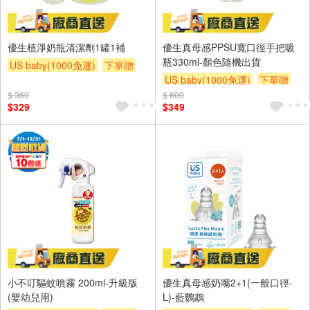
優生植淨奶瓶清潔劑1罐1補
優生真母感PPSU寬口徑手把吸
瓶330ml-顏色隨機出貨
US baby(1000免運)
下單贈
US baby(1000免運)
下單贈
滿額贈
滿額贈
滿額贈
$ 360
$ 600
滿額贈
滿額贈
滿額贈
$329
$349
小不叮驅蚊噴霧 200ml-升級版
優生真母感奶嘴2+1(一般口徑-
(嬰幼兒用)
L)-藍鸚鵡