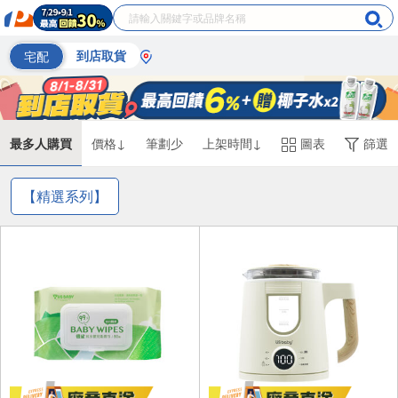
宅配
到店取貨
最多人購買
價格↓
筆劃少
上架時間↓
圖表
篩選
【精選系列】