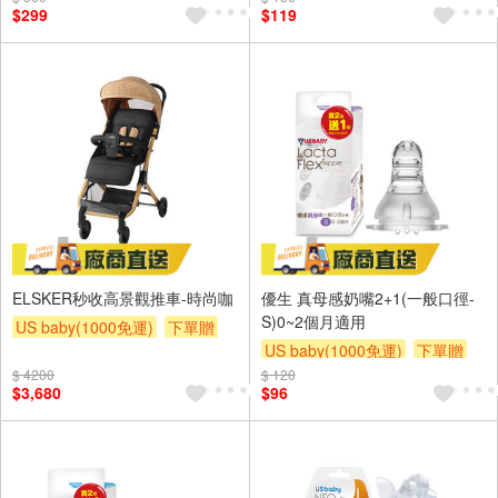
$299
$119
ELSKER秒收高景觀推車-時尚咖
優生 真母感奶嘴2+1(一般口徑-
S)0~2個月適用
US baby(1000免運)
下單贈
US baby(1000免運)
下單贈
滿額贈
滿額贈
滿額贈
$ 4200
$ 120
滿額贈
滿額贈
滿額贈
$3,680
$96