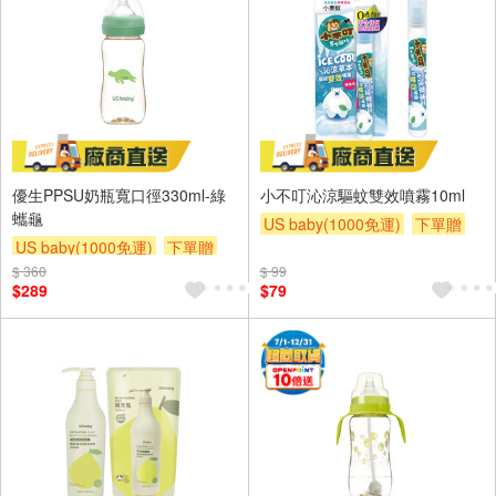
優生PPSU奶瓶寬口徑330ml-綠
小不叮沁涼驅蚊雙效噴霧10ml
蠵龜
US baby(1000免運)
下單贈
US baby(1000免運)
下單贈
滿額贈
滿額贈
滿額贈
$ 360
滿額贈
滿額贈
滿額贈
$ 99
$289
$79