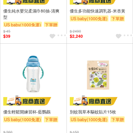
優生純水嬰兒柔濕巾80抽-清爽
優生多功能快速調乳器-米杏黃
型
US baby(1000免運)
下單贈
US baby(1000免運)
下單贈
滿額贈
滿額贈
滿額贈
$ 45
滿額贈
滿額贈
滿額贈
$ 2490
$39
$2,240
優生輕鬆開練習杯-藍鸚鵡
別蚊我草本驅蚊貼片15枚
US baby(1000免運)
下單贈
US baby(1000免運)
下單贈
滿額贈
滿額贈
滿額贈
滿額贈
滿額贈
滿額贈
$ 360
$ 150