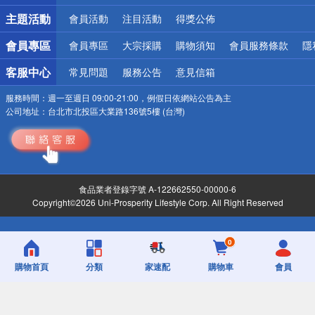
詐騙網頁！請小心！
主題活動
會員活動
注目活動
得獎公佈
會員專區
會員專區
大宗採購
購物須知
會員服務條款
隱
客服中心
常見問題
服務公告
意見信箱
服務時間：
週一至週日 09:00-21:00，例假日依網站公告為主
公司地址：
台北市北投區大業路136號5樓 (台灣)
食品業者登錄字號 A-122662550-00000-6
Copyright©2026 Uni-Prosperity Lifestyle Corp. All Right Reserved
0
購物首頁
分類
家速配
購物車
會員