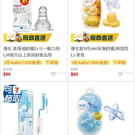
優生 真母感奶嘴2+1(一般口徑-
優生新3代neo安撫奶嘴(拇指型
L)6個月以上添加副食品用
L)-黃色
US baby(1000免運)
下單贈
US baby(1000免運)
下單贈
$ 120
滿額贈
滿額贈
滿額贈
$ 95
滿額贈
滿額贈
滿額贈
$96
$85