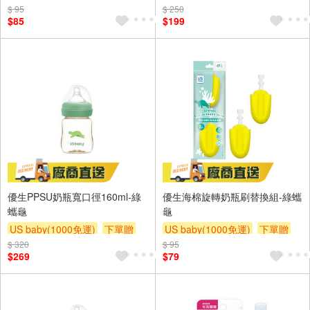
$ 95
滿額贈
滿額贈
滿額贈
$ 250
$85
$199
優生PPSU奶瓶寬口徑160ml-綠
優生海棉旋轉奶瓶刷替換組-綠蠵
蠵龜
龜
US baby(1000免運)
下單贈
US baby(1000免運)
下單贈
$ 320
滿額贈
滿額贈
滿額贈
$ 95
滿額贈
滿額贈
滿額贈
$269
$79