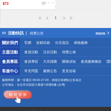
$72
1
偏遠地區配送
詐騙網頁！請小心！
得獎公告
活動快訊
more
熱門話題
銀行優惠
關於我們
官網
促銷目錄
分店資訊
保險服務
偏遠地區配送
詐騙網頁！請小心！
主題活動
會員活動
注目活動
得獎公佈
會員專區
會員專區
大宗採購
購物須知
會員服務條款
隱
客服中心
常見問題
服務公告
意見信箱
服務時間：
週一至週日 09:00-21:00，例假日依網站公告為主
公司地址：
台北市北投區大業路136號5樓 (台灣)