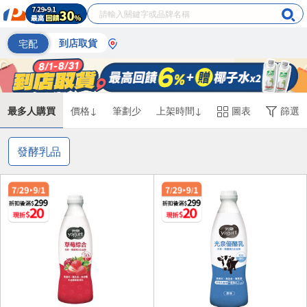
宅配
到店取貨
最多人購買
價格↓
筆劃少
上架時間↓
圖表
篩選
發酵乳品