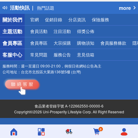
得獎公告
活動快訊
more
熱門話題
銀行優惠
關於我們
官網
促銷目錄
分店資訊
保險服務
偏遠地區配送
詐騙網頁！請小心！
主題活動
會員活動
注目活動
得獎公佈
會員專區
會員專區
大宗採購
購物須知
會員服務條款
隱
客服中心
常見問題
服務公告
意見信箱
服務時間：
週一至週日 09:00-21:00，例假日依網站公告為主
公司地址：
台北市北投區大業路136號5樓 (台灣)
食品業者登錄字號 A-122662550-00000-6
Copyright©2026 Uni-Prosperity Lifestyle Corp. All Right Reserved
0