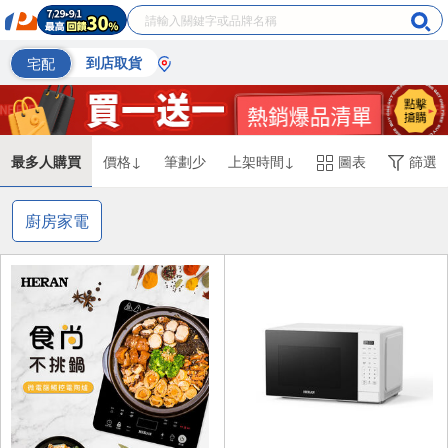
宅配
到店取貨
最多人購買
價格↓
筆劃少
上架時間↓
圖表
篩選
廚房家電