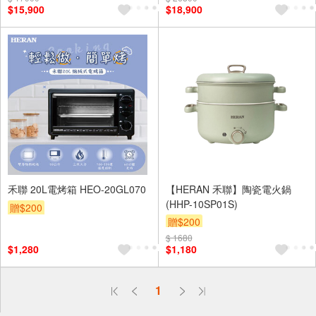
$15,900
$18,900
及使用6期以上分期0利率,需付
及使用6期以上分期0利率,需付
基本安裝運費)
基本安裝運費)
禾聯 20L電烤箱 HEO-20GL070
【HERAN 禾聯】陶瓷電火鍋
(HHP-10SP01S)
贈$200
贈$200
$ 1680
$1,280
$1,180
偏遠地區配送
1
詐騙網頁！請小心！