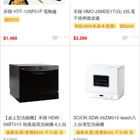
禾聯 HTF-13SP01P 電陶爐
禾聯 HMO-25MDE1T(G) 25L電
子燒烤微波爐
贈$200
專館(800免基本運費)
贈$200
$1,480
$3,290
【桌上型洗碗機】禾聯 HDW-
SCION SDW-06ZM010 iwash六
06BT010 熱風循環洗碗機-6人份
人份薄型洗碗機
滿萬免運(運費$500,可分期,安
滿萬免運(運費$500,可分期,安
裝跨區費另計,單品未滿1萬元
裝跨區費另計,單品未滿1萬元
$ 17900
$ 26800