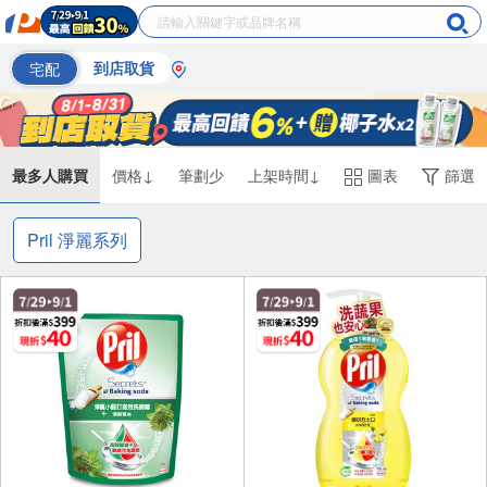
宅配
到店取貨
最多人購買
價格↓
筆劃少
上架時間↓
圖表
篩選
Pril 淨麗系列