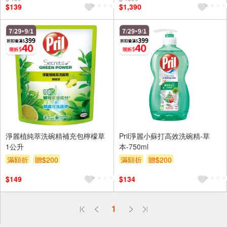
$139
$1,390
淨麗植純萃洗碗精補充包檸檬草
Pril淨麗小蘇打高效洗碗精-草
1公升
本-750ml
滿額折
贈$200
滿額折
贈$200
$149
$134
偏遠地區配送
1
詐騙網頁！請小心！