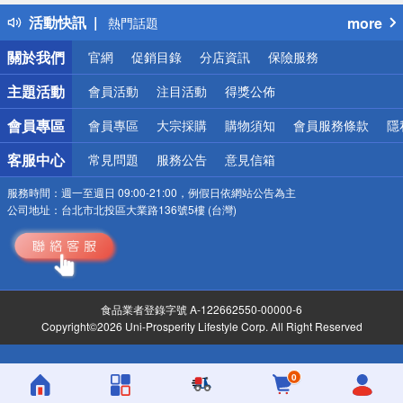
得獎公告
活動快訊
more
熱門話題
銀行優惠
關於我們
官網
促銷目錄
分店資訊
保險服務
偏遠地區配送
詐騙網頁！請小心！
主題活動
會員活動
注目活動
得獎公佈
會員專區
會員專區
大宗採購
購物須知
會員服務條款
隱
客服中心
常見問題
服務公告
意見信箱
服務時間：
週一至週日 09:00-21:00，例假日依網站公告為主
公司地址：
台北市北投區大業路136號5樓 (台灣)
食品業者登錄字號 A-122662550-00000-6
Copyright©2026 Uni-Prosperity Lifestyle Corp. All Right Reserved
0