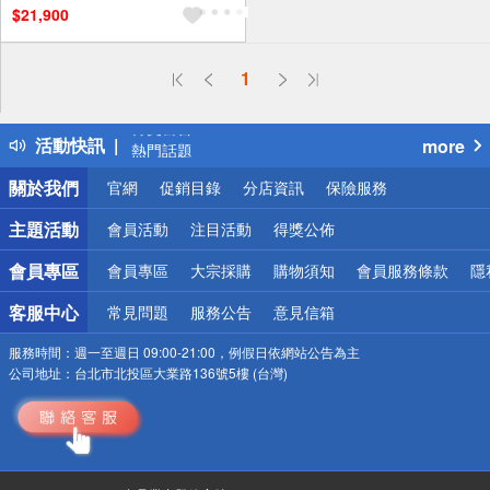
$21,900
基本安裝運費)
滿額贈券
偏遠地區配送
1
詐騙網頁！請小心！
得獎公告
活動快訊
more
熱門話題
銀行優惠
關於我們
官網
促銷目錄
分店資訊
保險服務
偏遠地區配送
詐騙網頁！請小心！
主題活動
會員活動
注目活動
得獎公佈
會員專區
會員專區
大宗採購
購物須知
會員服務條款
隱
客服中心
常見問題
服務公告
意見信箱
服務時間：
週一至週日 09:00-21:00，例假日依網站公告為主
公司地址：
台北市北投區大業路136號5樓 (台灣)