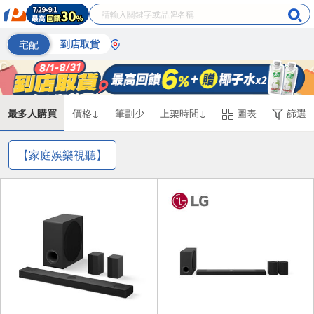
宅配
到店取貨
最多人購買
價格↓
筆劃少
上架時間↓
圖表
篩選
【家庭娛樂視聽】