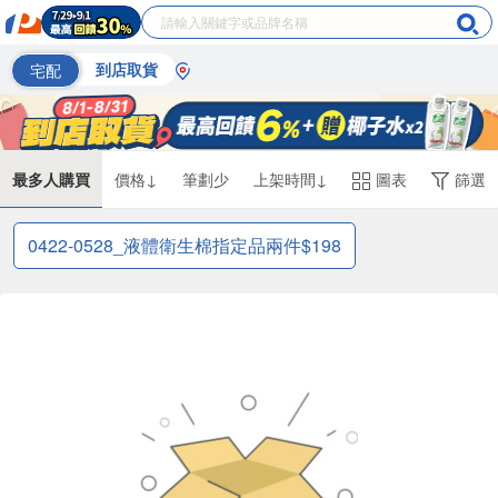
宅配
到店取貨
最多人購買
價格↓
筆劃少
上架時間↓
圖表
篩選
0422-0528_液體衛生棉指定品兩件$198