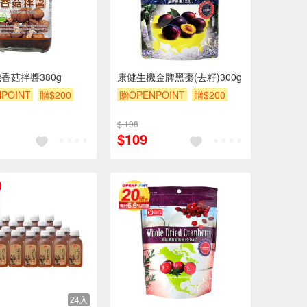
香菇拌醬380g
康健生機金牌黑棗(去籽)300g
POINT
贈$200
贈OPENPOINT
贈$200
$ 198
$109
24入