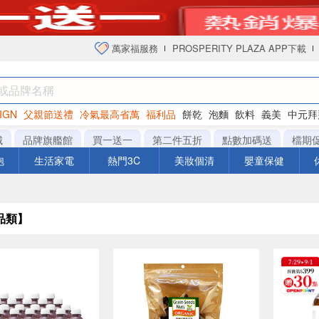
萬家福服務
PROSPERITY PLAZA APP下載
IGN
父親節送禮
冷氣最高省萬
福利品
餅乾
泡麵
飲料
義美
中元拜
衛生紙
城
品牌旗艦館
買一送一
第二件五折
點數加碼送
檔期
泡
生活家電
熱門3C
美妝個清
嬰童保健
品類】