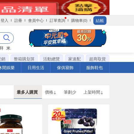
結帳
登入
註冊
會員中心
訂單查詢
購物車(0)
拜
米
促銷
整箱購划算
活動總覽
家速配
超商取貨
休閒娛樂
日用生活
傢俱寢飾
服飾鞋包
最多人購買
價格↓
筆劃少
上架時間↓