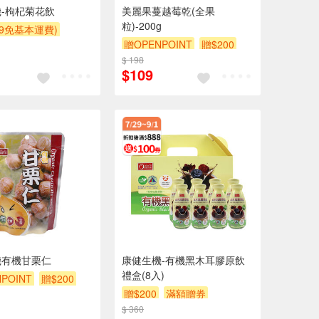
-枸杞菊花飲
美麗果蔓越莓乾(全果
粒)-200g
99免基本運費)
贈OPENPOINT
贈$200
POINT
贈$200
$ 198
$109
機有機甘栗仁
康健生機-有機黑木耳膠原飲
禮盒(8入)
POINT
贈$200
贈$200
滿額贈券
$ 360