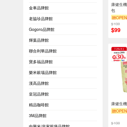
康健生機
金車品牌館
包
贈OPEN
老協珍品牌館
$ 130
$99
Gogoro品牌館
輝葉品牌館
聯合利華品牌館
寶多福品牌館
樂米穀場品牌館
漢高品牌館
皇冠品牌館
康健生機
精品咖啡館
贈OPEN
3M品牌館
$ 130
中興米/皇家穀堡品牌館