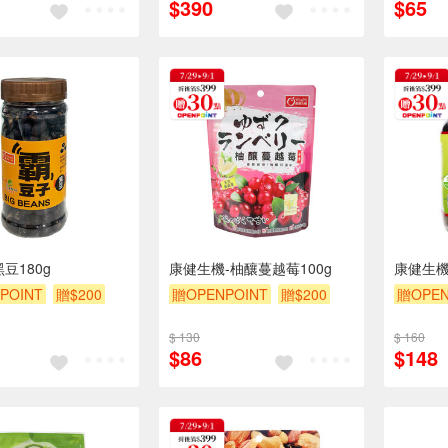
$390
$65
豆180g
康健生機-柚釀蔓越莓100g
康健生機
POINT
贈$200
贈OPENPOINT
贈$200
贈OPEN
$ 130
$ 160
$86
$148