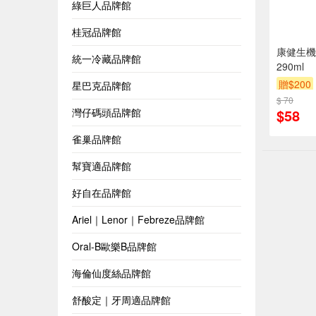
綠巨人品牌館
桂冠品牌館
康健生機
統一冷藏品牌館
290ml
贈$200
星巴克品牌館
$ 70
$58
灣仔碼頭品牌館
雀巢品牌館
幫寶適品牌館
好自在品牌館
Ariel｜Lenor｜Febreze品牌館
Oral-B歐樂B品牌館
海倫仙度絲品牌館
舒酸定｜牙周適品牌館