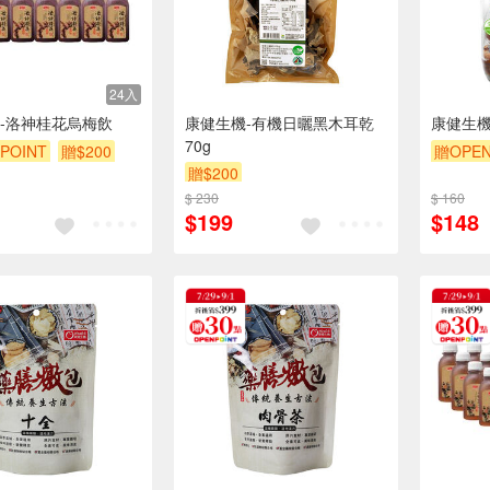
24入
-洛神桂花烏梅飲
康健生機-有機日曬黑木耳乾
康健生機
70g
POINT
贈$200
贈OPEN
贈$200
$ 230
$ 160
$199
$148