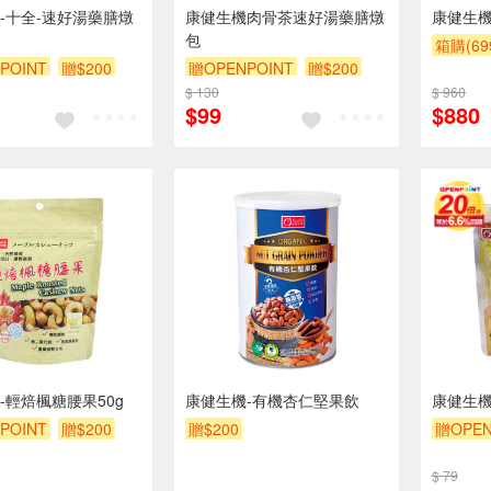
-十全-速好湯藥膳燉
康健生機肉骨茶速好湯藥膳燉
康健生機
包
箱購(6
POINT
贈$200
贈OPENPOINT
贈$200
贈OPEN
$ 130
$ 960
$99
$880
-輕焙楓糖腰果50g
康健生機-有機杏仁堅果飲
康健生
POINT
贈$200
贈$200
贈OPEN
$ 79