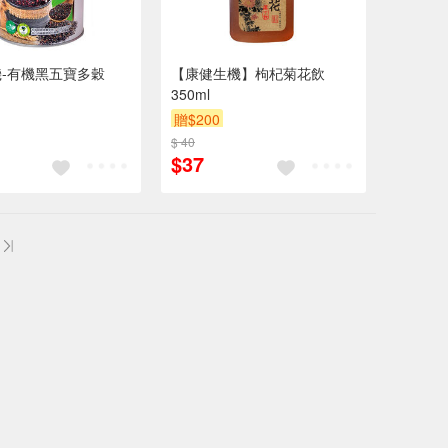
-有機黑五寶多穀
【康健生機】枸杞菊花飲
350ml
贈$200
$ 40
$37