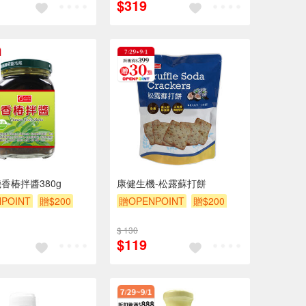
$319
香椿拌醬380g
康健生機-松露蘇打餅
POINT
贈$200
贈OPENPOINT
贈$200
$ 130
$119