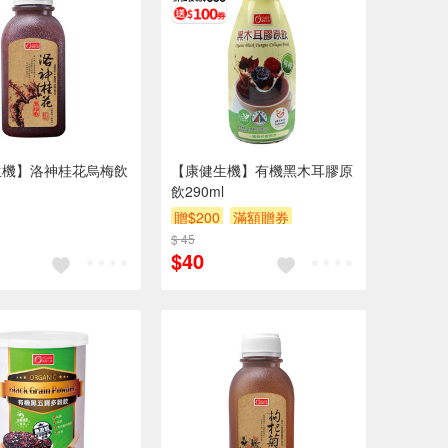
生機】洛神桂花烏梅飲
【康健生機】有機黑木耳膠原
飲290ml
贈$200
滿額贈券
$ 45
$40