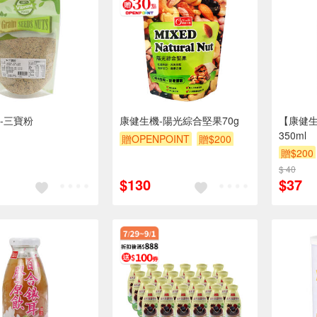
-三寶粉
康健生機-陽光綜合堅果70g
【康健
350ml
贈OPENPOINT
贈$200
贈$200
$ 40
$130
$37