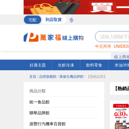
宅配
到店取貨
中元拜拜
UNIDES
罐頭
海苔
巧克力
線上商
好康主題
生鮮冷凍
飲料零食
米油沖
首頁
/ 品牌旗艦館
/ 康健生機品牌館
/ 【熱銷品類】
【熱銷
商品分類
統一食品館
聯華品牌館
源豐行汽機車百貨館