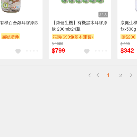
24入
有機百合銀耳膠原飲
【康健生機】有機黑木耳膠原
康健生機
飲 290mlx24瓶
飲-500g
滿額贈券
箱購(699免基本運費)
贈$200
$ 1080
贈OPENPOINT
贈$200
$ 390
$799
$342
滿額贈券
1
2