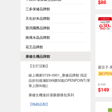
$86
三多保健品牌館
天生好米品牌館
寶貝國際品牌館
南僑水晶品牌館
花王品牌館
康健生機品牌館
【主打活動】
霸豆子-黑
贈OPEN
線上獨家0729-0901_康健品牌館 指定
品折扣後滿$399贈30點OPENPOINT(單
$ 160
筆上限90點)​
$149
康健生機速好湯藥膳燉包系列
【熱銷品類】