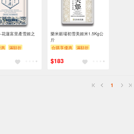
-花蓮富里產雪姬之
樂米穀場初雪美姬米1.5Kg公
斤
優惠
滿額折
合購享優惠
滿額折
滿額贈券
滿額9折
滿額贈券
$183
贈$200
1