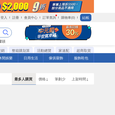
結帳
登入
註冊
會員中心
訂單查詢
購物車(0)
罐頭
促銷
整箱購划算
活動總覽
家速配
超商取貨
休閒娛樂
日用生活
傢俱寢飾
服飾鞋包
最多人購買
價格↓
筆劃少
上架時間↓