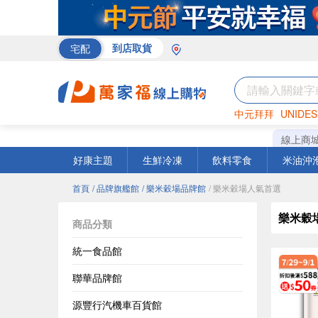
宅配
到店取貨
中元拜拜
UNIDES
米
巧克力
衛生紙
線上商
好康主題
生鮮冷凍
飲料零食
米油沖
首頁
/ 品牌旗艦館
/ 樂米穀場品牌館
/ 樂米穀場人氣首選
樂米穀
商品分類
統一食品館
聯華品牌館
源豐行汽機車百貨館