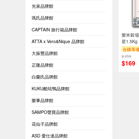
光泉品牌館
瑪氏品牌館
CAPTAIN 旅行箱品牌館
樂米穀場
ATTA x Vero&Nique 品牌館
星1.5Kg
合購享
大振豐品牌館
$ 259
滿額9折
$169
贈$200
正隆品牌館
白蘭氏品牌館
KUKU酷咕鴨品牌館
樂事品牌館
SAMPO聲寶品牌館
花仙子品牌館
ASD 愛仕達品牌館