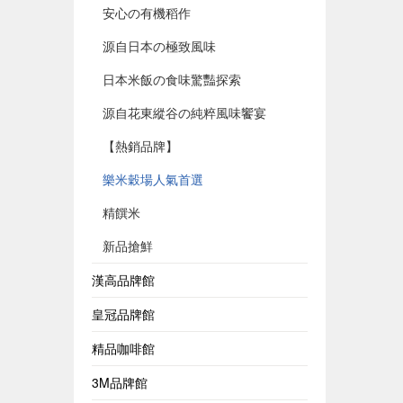
安心の有機稻作
源自日本の極致風味
日本米飯の食味驚豔探索
源自花東縱谷の純粹風味饗宴
【熱銷品牌】
樂米穀場人氣首選
精饌米
新品搶鮮
漢高品牌館
皇冠品牌館
精品咖啡館
3M品牌館