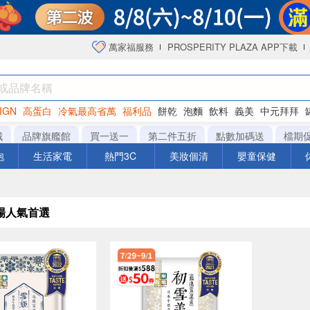
萬家福服務
PROSPERITY PLAZA APP下載
IGN
高蛋白
冷氣最高省萬
福利品
餅乾
泡麵
飲料
義美
中元拜拜
咖啡
城
品牌旗艦館
買一送一
第二件五折
點數加碼送
檔期
泡
生活家電
熱門3C
美妝個清
嬰童保健
場人氣首選