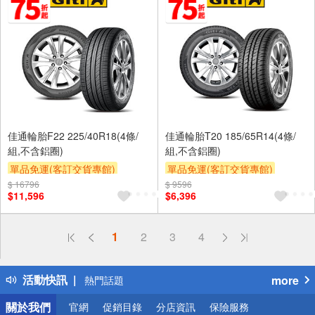
佳通輪胎F22 225/40R18(4條/
佳通輪胎T20 185/65R14(4條/
組,不含鋁圈)
組,不含鋁圈)
單品免運(客訂交貨專館)
單品免運(客訂交貨專館)
$ 16796
$ 9596
$11,596
$6,396
偏遠地區配送
1
2
3
4
詐騙網頁！請小心！
得獎公告
活動快訊
more
熱門話題
銀行優惠
關於我們
官網
促銷目錄
分店資訊
保險服務
偏遠地區配送