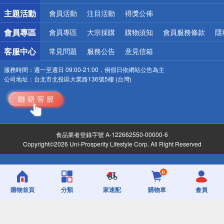
詐騙網頁！請小心！
主題活動
會員活動
注目活動
得獎公佈
會員專區
會員專區
大宗採購
購物須知
會員服務條款
隱
客服中心
常見問題
服務公告
意見信箱
服務時間：
週一至週日 09:00-21:00，例假日依網站公告為主
公司地址：
台北市北投區大業路136號5樓 (台灣)
食品業者登錄字號 A-122662550-00000-6
Copyright©2026 Uni-Prosperity Lifestyle Corp. All Right Reserved
0
購物首頁
分類
家速配
購物車
會員