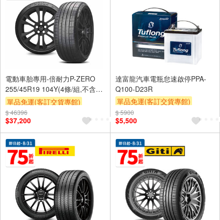
電動車胎專用-倍耐力P-ZERO
達富龍汽車電瓶怠速啟停PPA-
255/45R19 104Y(4條/組,不含鋁
Q100-D23R
圈)
單品免運(客訂交貨專館)
單品免運(客訂交貨專館)
$ 46396
$ 5900
$37,200
$5,500