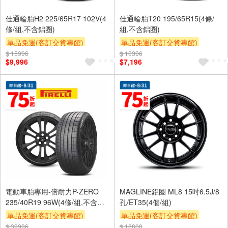
佳通輪胎H2 225/65R17 102V(4
佳通輪胎T20 195/65R15(4條/
條/組,不含鋁圈)
組,不含鋁圈)
單品免運(客訂交貨專館)
單品免運(客訂交貨專館)
$ 15996
$ 10396
$9,996
$7,196
電動車胎專用-倍耐力P-ZERO
MAGLINE鋁圈 ML8 15吋6.5J/8
235/40R19 96W(4條/組,不含鋁
孔/ET35(4個/組)
圈)
單品免運(客訂交貨專館)
單品免運(客訂交貨專館)
$ 39996
$ 18800