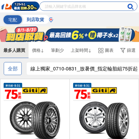
宅配
到店取貨
最多人購買
價格↓
筆劃少
上架時間↓
圖表
篩選
全部
線上獨家_0710-0831_放暑價_指定輪胎組75折起