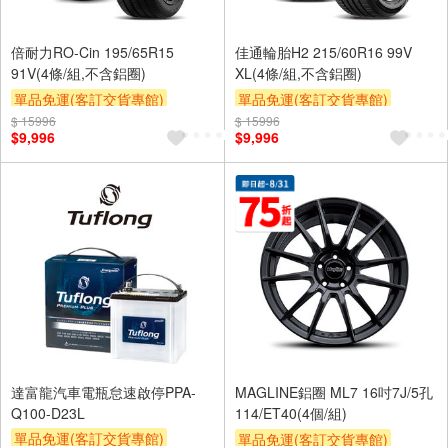
倍耐力RO-Cin 195/65R15
佳通輪胎H2 215/60R16 99V
91V(4條/組,不含鋁圈)
XL(4條/組,不含鋁圈)
單品免運(客訂交貨專館)
單品免運(客訂交貨專館)
$ 15996
$ 15996
$9,996
$9,996
達富龍汽車電瓶怠速啟停PPA-
MAGLINE鋁圈 ML7 16吋7J/5孔
Q100-D23L
114/ET40(4個/組)
單品免運(客訂交貨專館)
單品免運(客訂交貨專館)