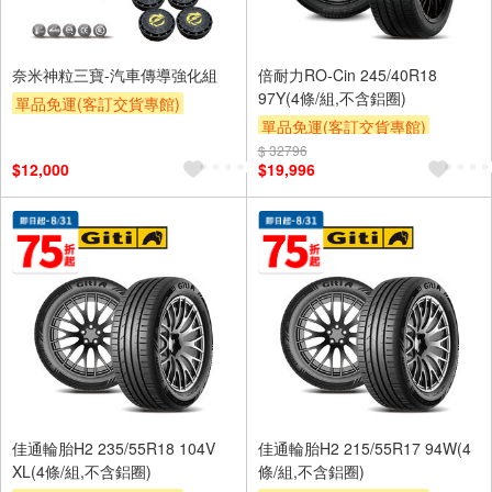
奈米神粒三寶-汽車傳導強化組
倍耐力RO-Cin 245/40R18
97Y(4條/組,不含鋁圈)
單品免運(客訂交貨專館)
單品免運(客訂交貨專館)
$ 32796
$12,000
$19,996
佳通輪胎H2 235/55R18 104V
佳通輪胎H2 215/55R17 94W(4
XL(4條/組,不含鋁圈)
條/組,不含鋁圈)