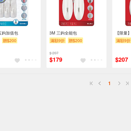
五鉤加值包
3M 三鉤全能包
【限量】
贈$200
滿額9折
贈$200
滿額9折
$ 207
$179
$207
1