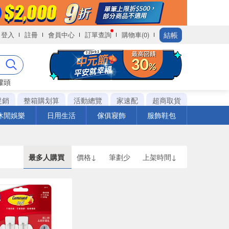
結帳
登入
註冊
會員中心
訂單查詢
購物車(0)
罐頭
促銷
整箱購划算
活動總覽
家速配
超商取貨
休閒娛樂
日用生活
傢俱寢飾
服飾鞋包
最多人購買
價格↓
筆劃少
上架時間↓