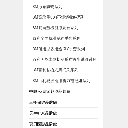
3M涼感防蟎系列
3M高承重304不鏽鋼收納系列
3M雙面蓋機能涼夏被系列
百利全面抗滑絨裡手套系列
3M耐用型多用途DIY手套系列
百利天然木漿棉菜瓜布再生纖維系列
3M百利替換式馬桶刷系列
3M百利乾濕兩用省力拖把組系列
中興米/皇家穀堡品牌館
三多保健品牌館
天生好米品牌館
寶貝國際品牌館