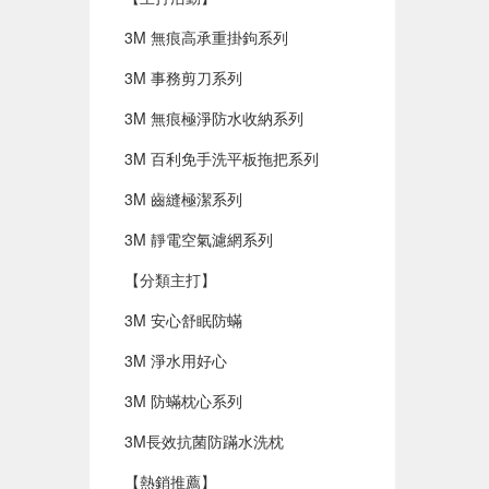
3M 無痕高承重掛鉤系列
3M 事務剪刀系列
3M 無痕極淨防水收納系列
3M 百利免手洗平板拖把系列
3M 齒縫極潔系列
3M 靜電空氣濾網系列
【分類主打】
3M 安心舒眠防蟎
3M 淨水用好心
3M 防蟎枕心系列
3M長效抗菌防蹣水洗枕
【熱銷推薦】