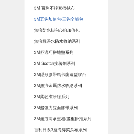
3M 百利不掉絮擦拭布
3M五鉤加值包/三鉤全能包
無痕防水掛勾/5鉤加值包
無痕極淨水防水收納系列
3M舒適巧拼地墊系列
3M Scotch接著劑系列
3M隱形膠帶馬卡龍造型膠台
3M無痕金屬防水收納系列
3M柔韌潔牙線系列
3M超強力雙面膠帶系列
3M無痕高承重相/畫框掛扣系列
百利日系3層海綿菜瓜布系列