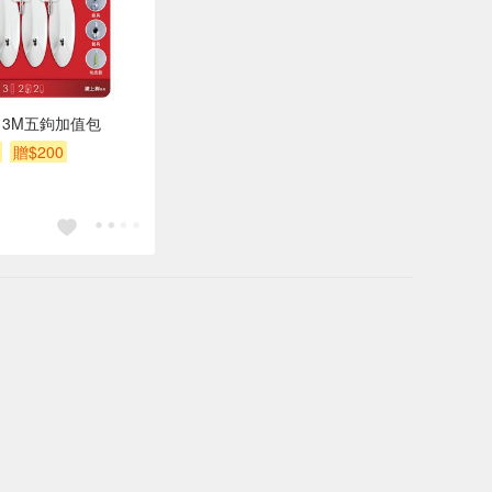
3M五鉤加值包
贈$200