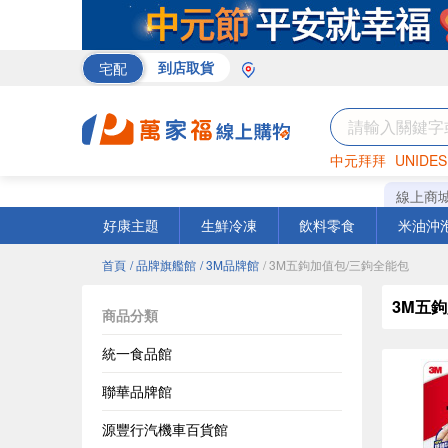
宅配
到店取貨
中元拜拜
UNIDES
米
巧克力
衛生紙
線上商
好康主題
生鮮冷凍
飲料零食
米油沖
首頁
/ 品牌旗艦館
/ 3M品牌館
/ 3M五鉤加值包/三鉤全能包
3M五
商品分類
統一食品館
聯華品牌館
源豐行汽機車百貨館