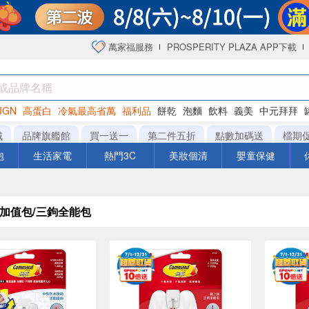
萬家福服務
PROSPERITY PLAZA APP下載
IGN
高蛋白
冷氣最高省萬
福利品
餅乾
泡麵
飲料
義美
中元拜拜
咖啡
城
品牌旗艦館
買一送一
第二件五折
點數加碼送
檔期
泡
生活家電
熱門3C
美妝個清
嬰童保健
鉤加值包/三鉤全能包