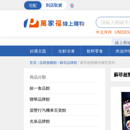
宅配
到店取貨
中元拜拜
UNIDES
海苔
巧克力
罐頭
線上商
好康主題
生鮮冷凍
飲料零食
米油沖
首頁
/ 品牌旗艦館
/ 蘇菲品牌館
/ 蘇菲超熟睡內褲型系列
蘇菲超
商品分類
統一食品館
聯華品牌館
源豐行汽機車百貨館
光泉品牌館