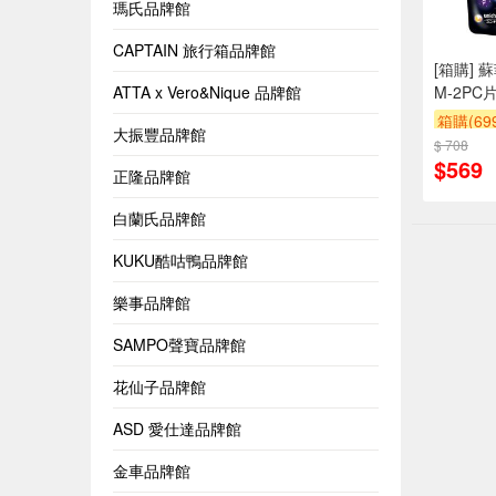
瑪氏品牌館
CAPTAIN 旅行箱品牌館
[箱購]
ATTA x Vero&Nique 品牌館
M-2PC片
箱購(6
大振豐品牌館
$ 708
贈$200
$569
正隆品牌館
白蘭氏品牌館
KUKU酷咕鴨品牌館
樂事品牌館
SAMPO聲寶品牌館
花仙子品牌館
ASD 愛仕達品牌館
金車品牌館