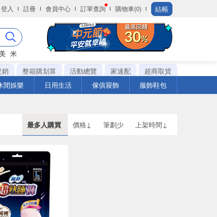
結帳
登入
註冊
會員中心
訂單查詢
購物車(0)
美
米
促銷
整箱購划算
活動總覽
家速配
超商取貨
休閒娛樂
日用生活
傢俱寢飾
服飾鞋包
最多人購買
價格↓
筆劃少
上架時間↓