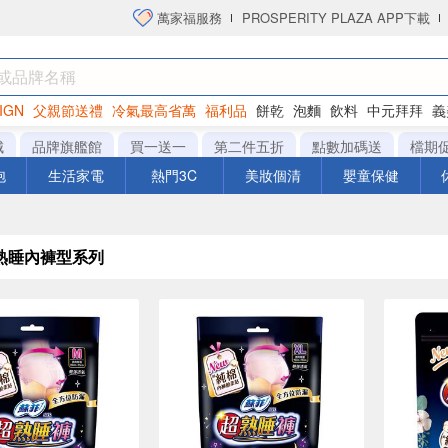
萬家福服務
PROSPERITY PLAZA APP下載
IGN
父親節送禮
冷氣最高省萬
福利品
餅乾
泡麵
飲料
中元拜拜
義
衛生紙
城
品牌旗艦館
買一送一
第二件五折
點數加碼送
檔期
泡
生活家電
熱門3C
美妝個清
嬰童保健
熟睡內褲型系列