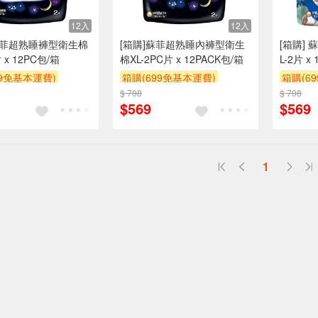
12入
12入
 蘇菲超熟睡褲型衛生棉
[箱購]蘇菲超熟睡內褲型衛生
[箱購]
 x 12PC包/箱
棉XL-2PC片 x 12PACK包/箱
L-2片 x
99免基本運費)
箱購(699免基本運費)
箱購(6
$ 708
贈$200
$ 708
贈$200
$569
$569
1