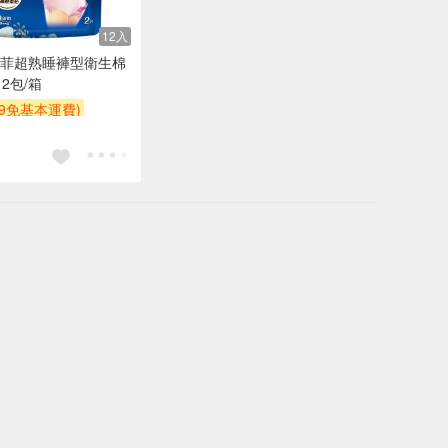
12入
 蘇菲超熟睡褲型衛生棉
 12包/箱
99免基本運費)