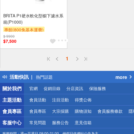
BRITA P1硬水軟化型櫥下濾水系
統(P1000)
專館(800免基本運費)
$ 9900
滿額贈券
贈$200
$7,500
偏遠地區配送
1
詐騙網頁！請小心！
得獎公告
活動快訊
more
熱門話題
銀行優惠
關於我們
官網
促銷目錄
分店資訊
保險服務
偏遠地區配送
詐騙網頁！請小心！
主題活動
會員活動
注目活動
得獎公佈
會員專區
會員專區
大宗採購
購物須知
會員服務條款
隱
客服中心
常見問題
服務公告
意見信箱
服務時間：
週一至週日 09:00-21:00，例假日依網站公告為主