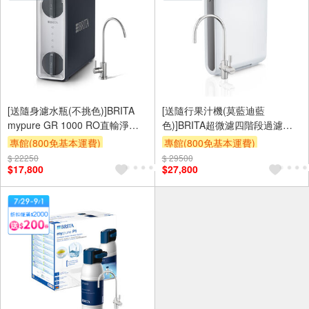
[送隨身濾水瓶(不挑色)]BRITA
[送隨行果汁機(莫藍迪藍
mypure GR 1000 RO直輸淨水
色)]BRITA超微濾四階段過濾系
系統
統X9 硬水軟化型(贈品為安裝時
專館(800免基本運費)
專館(800免基本運費)
送達,送完為止)
$ 22250
滿額贈券
贈$200
$ 29500
滿額贈券
贈$200
$17,800
$27,800