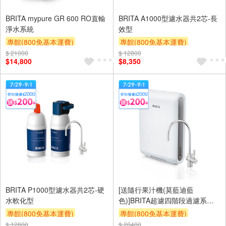
BRITA mypure GR 600 RO直輸
BRITA A1000型濾水器共2芯-長
淨水系統
效型
專館(800免基本運費)
專館(800免基本運費)
$ 21000
滿額贈券
贈$200
$ 12800
滿額贈券
贈$200
$14,800
$8,350
BRITA P1000型濾水器共2芯-硬
[送隨行果汁機(莫藍迪藍
水軟化型
色)]BRITA超濾四階段過濾系統
X6 硬水軟化型(贈品為安裝時送
專館(800免基本運費)
專館(800免基本運費)
達,送完為止)
$ 12800
滿額贈券
贈$200
$ 20400
滿額贈券
贈$200