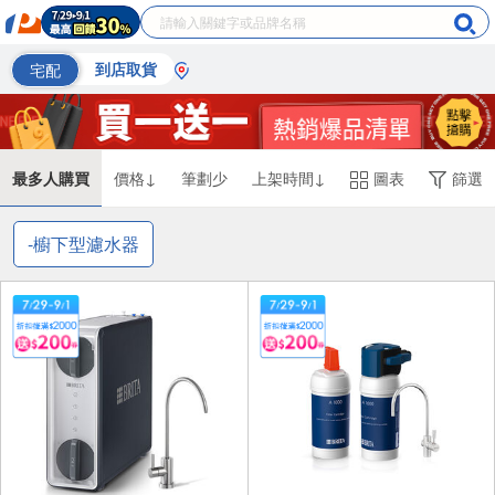
宅配
到店取貨
最多人購買
價格↓
筆劃少
上架時間↓
圖表
篩選
-櫥下型濾水器