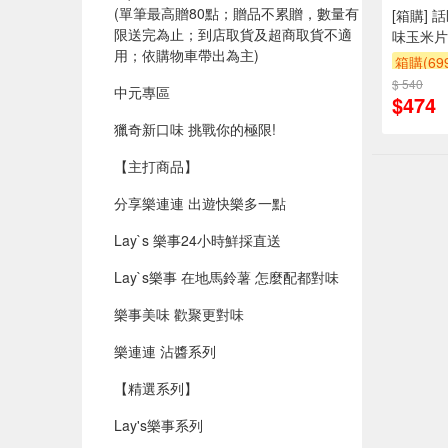
(單筆最高贈80點；贈品不累贈，數量有
[箱購] 
限送完為止；到店取貨及超商取貨不適
味玉米片1
用；依購物車帶出為主)​
箱購(6
$ 540
贈$200
中元專區
$474
獵奇新口味 挑戰你的極限!
【主打商品】
分享樂連連 出遊快樂多一點
Lay`s 樂事24小時鮮採直送
Lay`s樂事 在地馬鈴薯 怎麼配都對味
樂事美味 歡聚更對味
樂連連 沾醬系列
【精選系列】
Lay's樂事系列