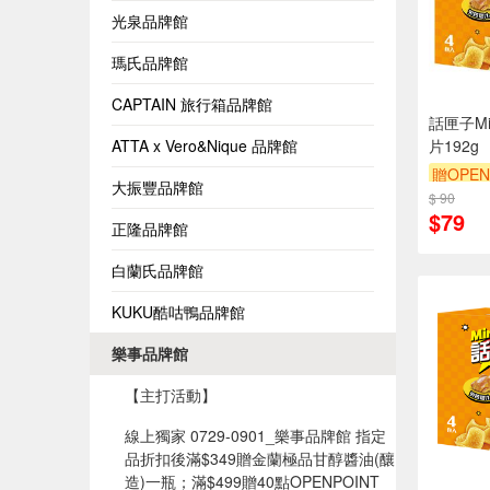
光泉品牌館
瑪氏品牌館
CAPTAIN 旅行箱品牌館
話匣子M
ATTA x Vero&Nique 品牌館
片192g
贈OPEN
大振豐品牌館
$ 90
滿額9折
$79
正隆品牌館
白蘭氏品牌館
KUKU酷咕鴨品牌館
樂事品牌館
【主打活動】
線上獨家 0729-0901_樂事品牌館 指定
品折扣後滿$349贈金蘭極品甘醇醬油(釀
造)一瓶；滿$499贈40點OPENPOINT​