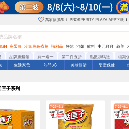
萬家福服務
PROSPERITY PLAZA APP下載
IGN
高蛋白
冷氣最高省萬
福利品
餅乾
泡麵
飲料
中元拜拜
義美
海苔
城
品牌旗艦館
買一送一
第二件五折
點數加碼送
檔期
泡
生活家電
熱門3C
美妝個清
嬰童保健
os話匣子系列