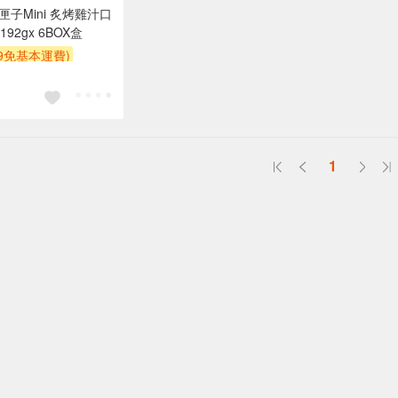
話匣子Mini 炙烤雞汁口
92gx 6BOX盒
99免基本運費)
1