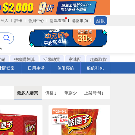
結帳
登入
註冊
會員中心
訂單查詢
購物車(0)
米
促銷
整箱購划算
活動總覽
家速配
超商取貨
休閒娛樂
日用生活
傢俱寢飾
服飾鞋包
最多人購買
價格↓
筆劃少
上架時間↓