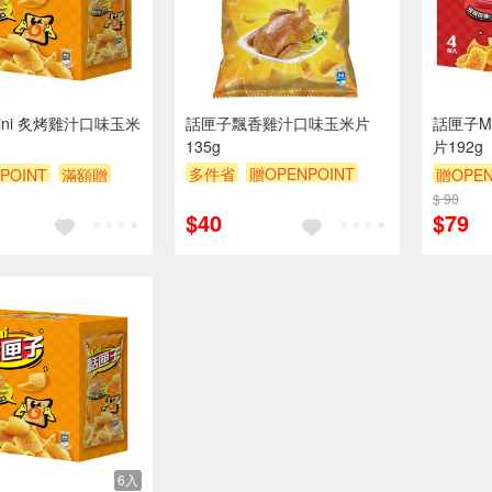
ini 炙烤雞汁口味玉米
話匣子飄香雞汁口味玉米片
話匣子M
135g
片192g
多件省
贈OPENPOINT
POINT
滿額贈
贈OPEN
滿額贈
滿額9折
贈$200
贈$200
$ 90
滿額9折
$40
$79
6入