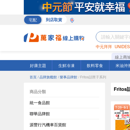
宅配
到店取貨
中元拜拜
UNIDES
巧克力
罐頭
咖啡
線上商
好康主題
生鮮冷凍
飲料零食
米油沖
首頁
/ 品牌旗艦館
/ 樂事品牌館
/ Fritos話匣子系列
Frit
商品分類
統一食品館
聯華品牌館
源豐行汽機車百貨館