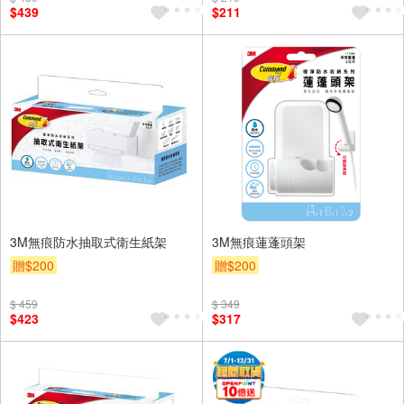
$439
$211
3M無痕防水抽取式衛生紙架
3M無痕蓮蓬頭架
贈$200
贈$200
$ 459
$ 349
$423
$317