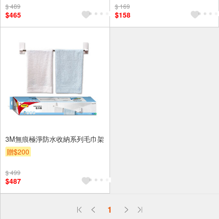
$ 489
$ 169
$465
$158
3M無痕極淨防水收納系列毛巾架
贈$200
$ 499
$487
偏遠地區配送
1
詐騙網頁！請小心！