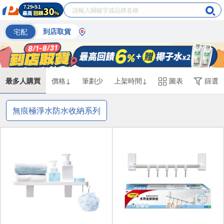
宅配
到店取貨
最多人購買
價格↓
筆劃少
上架時間↓
圖表
篩選
無痕極淨水防水收納系列