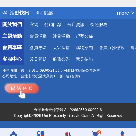
得獎公告
活動快訊
more
熱門話題
銀行優惠
關於我們
官網
促銷目錄
分店資訊
保險服務
偏遠地區配送
詐騙網頁！請小心！
主題活動
會員活動
注目活動
得獎公佈
會員專區
會員專區
大宗採購
購物須知
會員服務條款
隱
客服中心
常見問題
服務公告
意見信箱
服務時間：
週一至週日 09:00-21:00，例假日依網站公告為主
公司地址：
台北市北投區大業路136號5樓 (台灣)
食品業者登錄字號 A-122662550-00000-6
Copyright©2026 Uni-Prosperity Lifestyle Corp. All Right Reserved
0