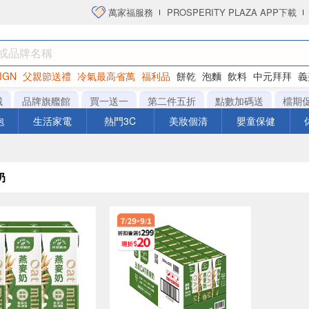
萬家福服務
PROSPERITY PLAZA APP下載
IGN
父親節送禮
冷氣最高省萬
福利品
餅乾
泡麵
飲料
中元拜拜
義
洋芋片
城
品牌旗艦館
買一送一
第二件五折
點數加碼送
檔期
泡
生活家電
熱門3C
美妝個清
嬰童保健
奶