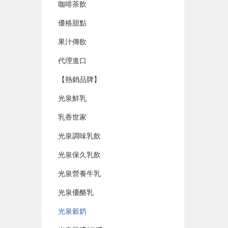
咖啡茶飲
優格甜點
果汁傳飲
代理進口
【熱銷品牌】
光泉鮮乳
乳香世家
光泉調味乳飲
光泉保久乳飲
光泉營養牛乳
光泉優酪乳
光泉穀奶