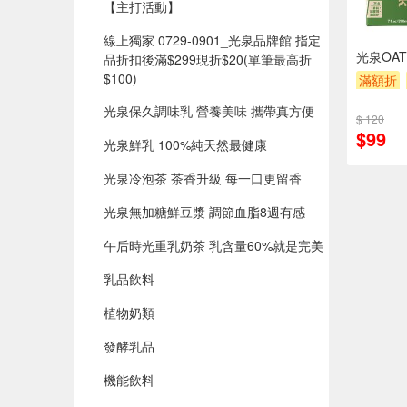
【主打活動】
線上獨家 0729-0901_光泉品牌館 指定
光泉OAT
品折扣後滿$299現折$20(單筆最高折
$100)​
滿額折
光泉保久調味乳 營養美味 攜帶真方便
$ 120
$99
光泉鮮乳 100%純天然最健康
光泉冷泡茶 茶香升級 每一口更留香
光泉無加糖鮮豆漿 調節血脂8週有感
午后時光重乳奶茶 乳含量60%就是完美
乳品飲料
植物奶類
發酵乳品
機能飲料