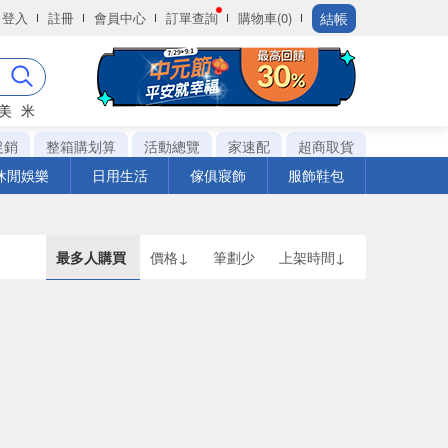
結帳
登入
註冊
會員中心
訂單查詢
購物車(0)
美
米
促銷
整箱購划算
活動總覽
家速配
超商取貨
休閒娛樂
日用生活
傢俱寢飾
服飾鞋包
最多人購買
價格↓
筆劃少
上架時間↓