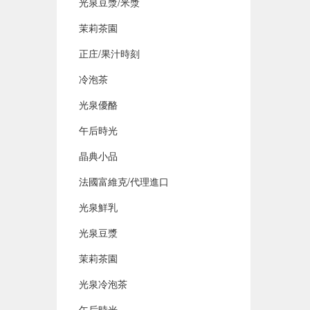
光泉豆漿/米漿
茉莉茶園
正庄/果汁時刻
冷泡茶
光泉優酪
午后時光
晶典小品
法國富維克/代理進口
光泉鮮乳
光泉豆漿
茉莉茶園
光泉冷泡茶
午后時光