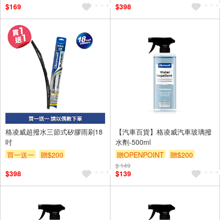
$169
$398
格凌威超撥水三節式矽膠雨刷18
【汽車百貨】格凌威汽車玻璃撥
吋
水劑-500ml
買一送一
贈$200
贈OPENPOINT
贈$200
$ 149
$398
$139