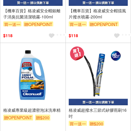
【機車百貨】格凌威安全帽銀離
【機車百貨】格凌威安全帽擋風
子消臭抗菌清潔噴霧-100ml
片撥水噴霧-200ml
買一送一
贈OPENPOINT
買一送一
贈OPENPOINT
贈$200
贈$200
$118
$118
格凌威專業級超濃密泡沫洗車精
格凌威超撥水三節式矽膠雨刷16
吋
贈OPENPOINT
贈$200
買一送一
贈$200