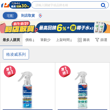
宅配
到店取貨
最多人購買
價格↓
筆劃少
上架時間↓
圖表
篩選
格凌威系列