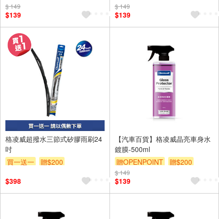
$ 149
$ 149
$139
$139
格凌威超撥水三節式矽膠雨刷24
【汽車百貨】格凌威晶亮車身水
吋
鍍膜-500ml
買一送一
贈$200
贈OPENPOINT
贈$200
$ 149
$398
$139