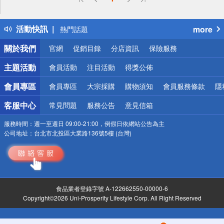
詐騙網頁！請小心！
得獎公告
活動快訊
more
熱門話題
銀行優惠
關於我們
官網
促銷目錄
分店資訊
保險服務
偏遠地區配送
詐騙網頁！請小心！
主題活動
會員活動
注目活動
得獎公佈
會員專區
會員專區
大宗採購
購物須知
會員服務條款
隱
客服中心
常見問題
服務公告
意見信箱
服務時間：
週一至週日 09:00-21:00，例假日依網站公告為主
公司地址：
台北市北投區大業路136號5樓 (台灣)
食品業者登錄字號 A-122662550-00000-6
Copyright©2026 Uni-Prosperity Lifestyle Corp. All Right Reserved