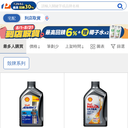
宅配
到店取貨
最多人購買
價格↓
筆劃少
上架時間↓
圖表
篩選
殼牌系列