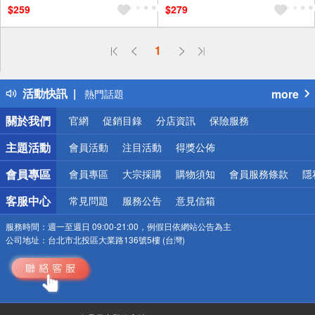
$259
$279
偏遠地區配送
1
詐騙網頁！請小心！
得獎公告
活動快訊
more
熱門話題
銀行優惠
關於我們
官網
促銷目錄
分店資訊
保險服務
偏遠地區配送
詐騙網頁！請小心！
主題活動
會員活動
注目活動
得獎公佈
會員專區
會員專區
大宗採購
購物須知
會員服務條款
隱
客服中心
常見問題
服務公告
意見信箱
服務時間：
週一至週日 09:00-21:00，例假日依網站公告為主
公司地址：
台北市北投區大業路136號5樓 (台灣)