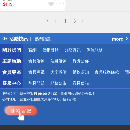
$119
偏遠地區配送
1
詐騙網頁！請小心！
得獎公告
活動快訊
more
熱門話題
銀行優惠
關於我們
官網
促銷目錄
分店資訊
保險服務
偏遠地區配送
詐騙網頁！請小心！
主題活動
會員活動
注目活動
得獎公佈
會員專區
會員專區
大宗採購
購物須知
會員服務條款
隱
客服中心
常見問題
服務公告
意見信箱
服務時間：
週一至週日 09:00-21:00，例假日依網站公告為主
公司地址：
台北市北投區大業路136號5樓 (台灣)