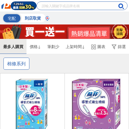
宅配
到店取貨
最多人購買
價格↓
筆劃少
上架時間↓
圖表
篩選
棉條系列