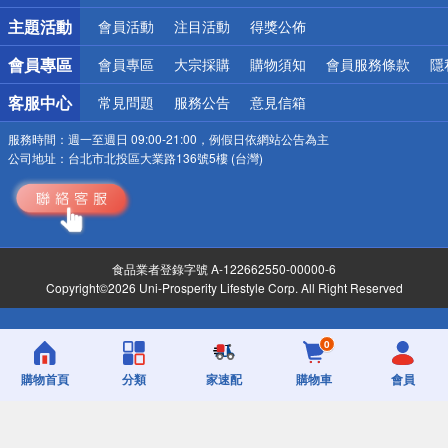
詐騙網頁！請小心！
主題活動
會員活動
注目活動
得獎公佈
會員專區
會員專區
大宗採購
購物須知
會員服務條款
隱
客服中心
常見問題
服務公告
意見信箱
服務時間：
週一至週日 09:00-21:00，例假日依網站公告為主
公司地址：
台北市北投區大業路136號5樓 (台灣)
食品業者登錄字號 A-122662550-00000-6
Copyright©2026 Uni-Prosperity Lifestyle Corp. All Right Reserved
0
購物首頁
分類
家速配
購物車
會員