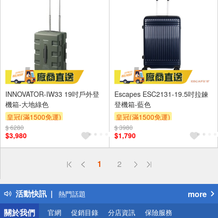
INNOVATOR-IW33 19吋戶外登
Escapes ESC2131-19.5吋拉鍊
機箱-大地綠色
登機箱-藍色
皇冠(滿1500免運)
皇冠(滿1500免運)
$ 6280
$ 3980
$3,980
$1,790
偏遠地區配送
1
2
詐騙網頁！請小心！
得獎公告
活動快訊
more
熱門話題
銀行優惠
關於我們
官網
促銷目錄
分店資訊
保險服務
偏遠地區配送