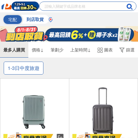
宅配
到店取貨
最多人購買
價格↓
筆劃少
上架時間↓
圖表
篩選
1-3日中度旅遊