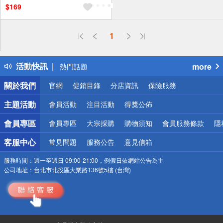
$169
偏遠地區配送
1
詐騙網頁！請小心！
得獎公告
活動快訊
more
熱門話題
銀行優惠
關於我們
官網
促銷目錄
分店資訊
保險服務
偏遠地區配送
詐騙網頁！請小心！
主題活動
會員活動
注目活動
得獎公佈
會員專區
會員專區
大宗採購
購物須知
會員服務條款
隱
客服中心
常見問題
服務公告
意見信箱
服務時間：
週一至週日 09:00-21:00，例假日依網站公告為主
公司地址：
台北市北投區大業路136號5樓 (台灣)