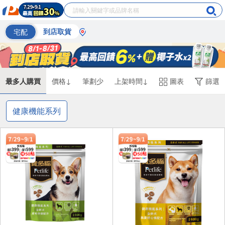
宅配
到店取貨
最多人購買
價格↓
筆劃少
上架時間↓
圖表
篩選
健康機能系列