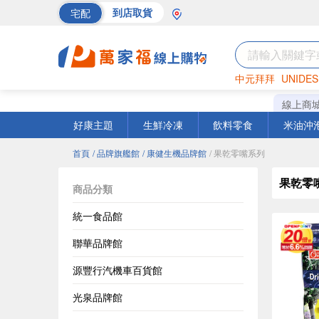
宅配
到店取貨
中元拜拜
UNIDES
海苔
巧克力
罐頭
線上商
好康主題
生鮮冷凍
飲料零食
米油沖
首頁
/ 品牌旗艦館
/ 康健生機品牌館
/ 果乾零嘴系列
果乾零
商品分類
統一食品館
聯華品牌館
源豐行汽機車百貨館
光泉品牌館