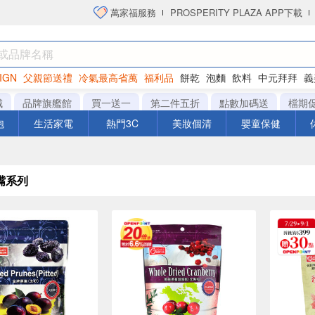
萬家福服務
PROSPERITY PLAZA APP下載
IGN
父親節送禮
冷氣最高省萬
福利品
餅乾
泡麵
飲料
中元拜拜
義
衛生紙
城
品牌旗艦館
買一送一
第二件五折
點數加碼送
檔期
泡
生活家電
熱門3C
美妝個清
嬰童保健
嘴系列