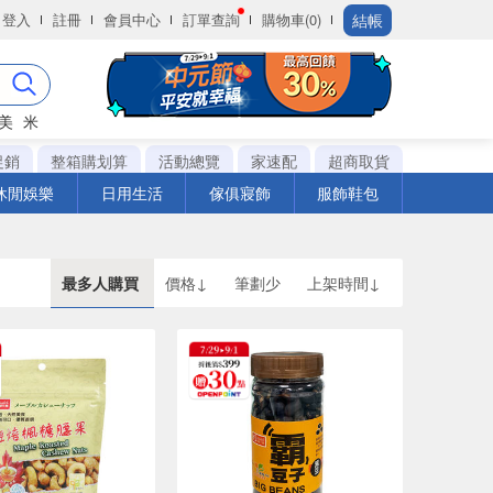
結帳
登入
註冊
會員中心
訂單查詢
購物車(0)
美
米
促銷
整箱購划算
活動總覽
家速配
超商取貨
休閒娛樂
日用生活
傢俱寢飾
服飾鞋包
最多人購買
價格↓
筆劃少
上架時間↓