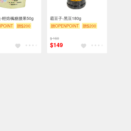
-輕焙楓糖腰果50g
霸豆子-黑豆180g
POINT
贈$200
贈OPENPOINT
贈$200
$ 160
$149