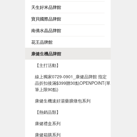
天生好米品牌館
寶貝國際品牌館
南僑水晶品牌館
花王品牌館
康健生機品牌館
【主打活動】
線上獨家0729-0901_康健品牌館 指定
品折扣後滿$399贈30點OPENPOINT(單
筆上限90點)​
康健生機速好湯藥膳燉包系列
【熱銷品類】
康健禮盒系列
康健箱購系列