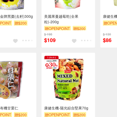
金牌黑棗(去籽)300g
美麗果蔓越莓乾(全果
康健生機
粒)-200g
POINT
贈$200
贈OPEN
贈OPENPOINT
贈$200
$ 198
$ 130
$109
$86
有機甘栗仁
康健生機-陽光綜合堅果70g
POINT
贈$200
贈OPENPOINT
贈$200