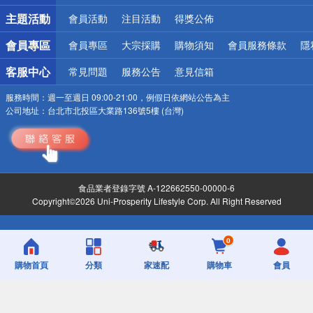
詐騙網頁！請小心！
主題活動
會員活動
注目活動
得獎公佈
會員專區
會員專區
大宗採購
購物須知
會員服務條款
隱
客服中心
常見問題
服務公告
意見信箱
服務時間：
週一至週日 09:00-21:00，例假日依網站公告為主
公司地址：
台北市北投區大業路136號5樓 (台灣)
食品業者登錄字號 A-122662550-00000-6
Copyright©2026 Uni-Prosperity Lifestyle Corp. All Right Reserved
0
購物首頁
分類
家速配
購物車
會員