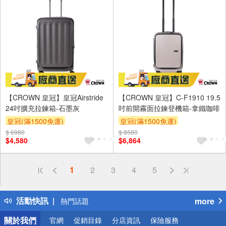
【CROWN 皇冠】皇冠Airstride
【CROWN 皇冠】C-F1910 19.5
24吋擴充拉鍊箱-石墨灰
吋前開霧面拉鍊登機箱-拿鐵咖啡
皇冠(滿1500免運)
皇冠(滿1500免運)
$ 6980
$ 8580
$4,580
$6,864
偏遠地區配送
1
2
3
4
5
詐騙網頁！請小心！
得獎公告
活動快訊
more
熱門話題
銀行優惠
關於我們
官網
促銷目錄
分店資訊
保險服務
偏遠地區配送