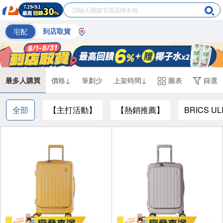
宅配
到店取貨
最多人購買
價格↓
筆劃少
上架時間↓
圖表
篩選
全部
【主打活動】
【熱銷推薦】
BRICS U