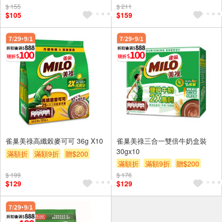
$ 155
$ 211
$105
$159
雀巢美祿高纖榖麥可可 36g X10
雀巢美祿三合一雙倍牛奶盒裝
30gx10
滿額折
滿額9折
贈$200
滿額折
滿額9折
贈$200
$ 199
$ 176
$129
$129