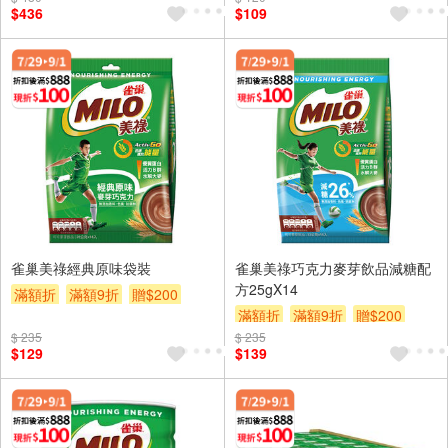
$436
$109
雀巢美祿經典原味袋裝
雀巢美祿巧克力麥芽飲品減糖配
方25gX14
滿額折
滿額9折
贈$200
滿額折
滿額9折
贈$200
$ 235
$ 235
$129
$139