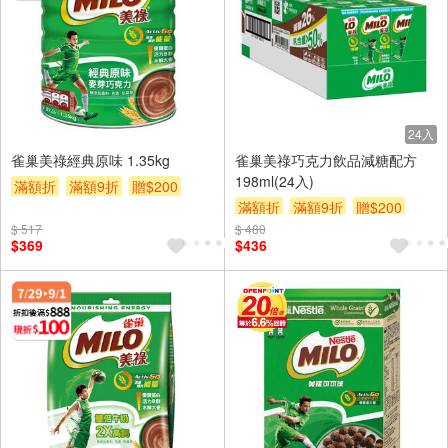
24入
雀巢美祿經典原味 1.35kg
雀巢美祿巧克力飲品減糖配方
198ml(24入)
滿額折
滿額9折
贈$200
滿額折
滿額9折
贈$200
$ 517
$ 480
$369
$436