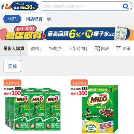
宅配
到店取貨
最多人購買
價格↓
筆劃少
上架時間↓
圖表
篩選
美祿