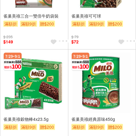
雀巢美祿三合一雙倍牛奶袋裝
雀巢美祿可可球
滿額折
滿額9折
贈$200
滿額折
滿額9折
贈$200
$ 235
$ 79
$149
$72
雀巢美祿穀物棒4x23.5g
雀巢美祿經典原味450g
滿額折
滿額9折
贈$200
滿額折
滿額9折
贈$200