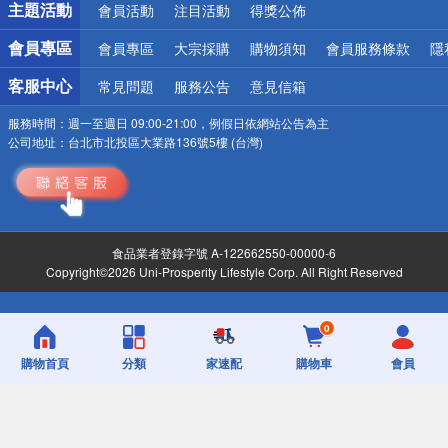
主題活動
會員活動
注目活動
得獎公佈
會員專區
會員專區
大宗採購
購物須知
會員服務條款
隱
客服中心
常見問題
服務公告
意見信箱
服務時間：
週一至週日 09:00-21:00，例假日依網站公告為主
公司地址：
台北市北投區大業路136號5樓 (台灣)
食品業者登錄字號 A-122662550-00000-6
Copyright©2026 Uni-Prosperity Lifestyle Corp. All Right Reserved
0
購物首頁
分類
家速配
購物車
會員