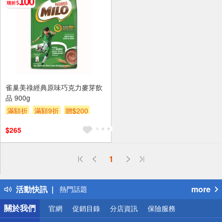
雀巢美祿經典原味巧克力麥芽飲
品 900g
滿額折
滿額9折
贈$200
$265
偏遠地區配送
1
詐騙網頁！請小心！
得獎公告
活動快訊
more
熱門話題
銀行優惠
關於我們
官網
促銷目錄
分店資訊
保險服務
偏遠地區配送
詐騙網頁！請小心！