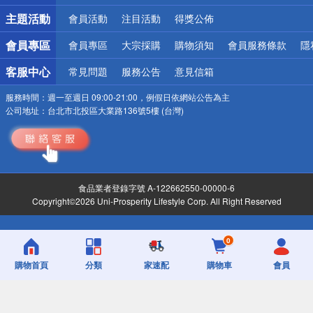
詐騙網頁！請小心！
主題活動
會員活動
注目活動
得獎公佈
會員專區
會員專區
大宗採購
購物須知
會員服務條款
隱
客服中心
常見問題
服務公告
意見信箱
服務時間：
週一至週日 09:00-21:00，例假日依網站公告為主
公司地址：
台北市北投區大業路136號5樓 (台灣)
食品業者登錄字號 A-122662550-00000-6
Copyright©2026 Uni-Prosperity Lifestyle Corp. All Right Reserved
0
購物首頁
分類
家速配
購物車
會員