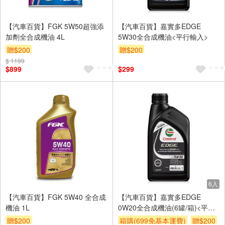
【汽車百貨】FGK 5W50超強添
【汽車百貨】嘉實多EDGE
加劑全合成機油 4L
5W30全合成機油<平行輸入>
贈$200
贈$200
$ 1199
$899
$299
6入
【汽車百貨】FGK 5W40 全合成
【汽車百貨】嘉實多EDGE
機油 1L
0W20全合成機油(6罐/箱)<平行
輸入>
贈$200
箱購(699免基本運費)
贈$200