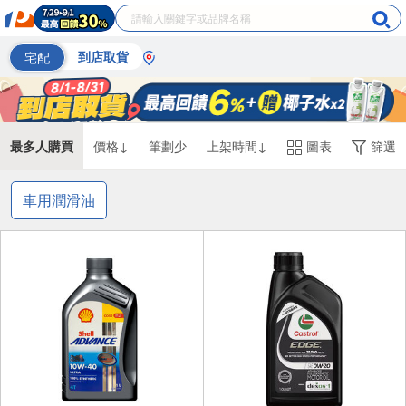
宅配
到店取貨
最多人購買
價格↓
筆劃少
上架時間↓
圖表
篩選
車用潤滑油