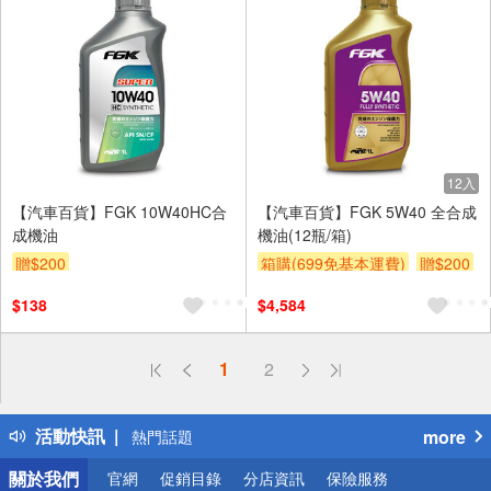
12入
【汽車百貨】FGK 10W40HC合
【汽車百貨】FGK 5W40 全合成
成機油
機油(12瓶/箱)
贈$200
箱購(699免基本運費)
贈$200
$138
$4,584
偏遠地區配送
1
2
詐騙網頁！請小心！
得獎公告
活動快訊
more
熱門話題
銀行優惠
關於我們
官網
促銷目錄
分店資訊
保險服務
偏遠地區配送