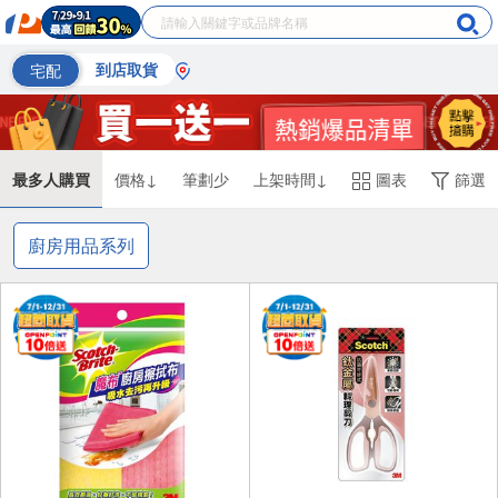
宅配
到店取貨
最多人購買
價格↓
筆劃少
上架時間↓
圖表
篩選
廚房用品系列