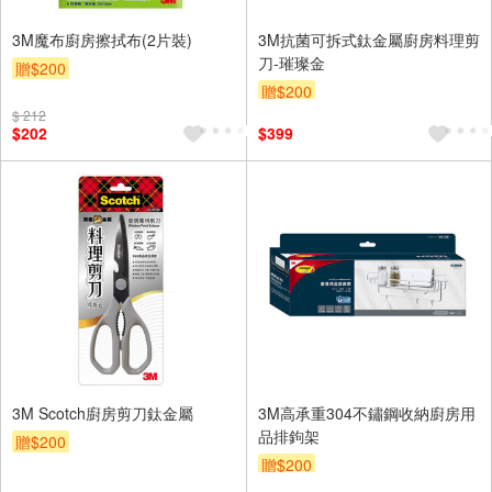
3M魔布廚房擦拭布(2片裝)
3M抗菌可拆式鈦金屬廚房料理剪
刀-璀璨金
贈$200
贈$200
$ 212
$202
$399
3M Scotch廚房剪刀鈦金屬
3M高承重304不鏽鋼收納廚房用
品排鉤架
贈$200
贈$200