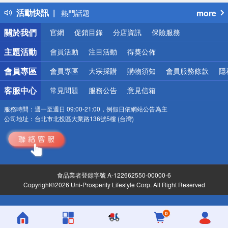
得獎公告
活動快訊
more
熱門話題
銀行優惠
關於我們
官網
促銷目錄
分店資訊
保險服務
偏遠地區配送
詐騙網頁！請小心！
主題活動
會員活動
注目活動
得獎公佈
會員專區
會員專區
大宗採購
購物須知
會員服務條款
隱
客服中心
常見問題
服務公告
意見信箱
服務時間：
週一至週日 09:00-21:00，例假日依網站公告為主
公司地址：
台北市北投區大業路136號5樓 (台灣)
食品業者登錄字號 A-122662550-00000-6
Copyright©2026 Uni-Prosperity Lifestyle Corp. All Right Reserved
0