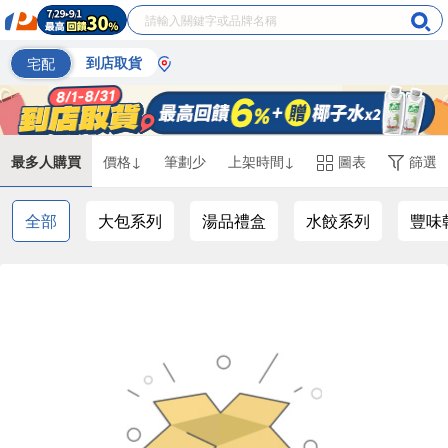
宅配
到店取貨
最多人購買
價格↓
筆劃少
上架時間↓
圖表
篩選
全部
大包系列
湯品禮盒
水餃系列
豐味