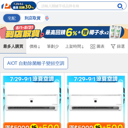
宅配
到店取貨
最多人購買
價格↓
筆劃少
上架時間↓
圖表
篩選
AIOT 自動除菌離子變頻空調