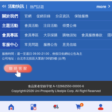
得獎公告
活動快訊
more
熱門話題
銀行優惠
關於我們
官網
促銷目錄
分店資訊
保險服務
偏遠地區配送
詐騙網頁！請小心！
主題活動
會員活動
注目活動
得獎公佈
會員專區
會員專區
大宗採購
購物須知
會員服務條款
隱
客服中心
常見問題
服務公告
意見信箱
服務時間：
週一至週日 09:00-21:00，例假日依網站公告為主
公司地址：
台北市北投區大業路136號5樓 (台灣)
食品業者登錄字號 A-122662550-00000-6
Copyright©2026 Uni-Prosperity Lifestyle Corp. All Right Reserved
0