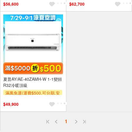
$56,600
$62,700
及使用6期以上分期0利率,需付
及使用6期以上分期0利率,需付
基本安裝運費)
基本安裝運費)
滿額折$500
滿額贈券
滿額折$500
滿額贈券
夏普AY/AE-40ZAMH-W 1-1變頻
R32冷暖頂級
滿萬免運(運費$500,可分期,安
裝跨區費另計,單品未滿1萬元
$49,900
及使用6期以上分期0利率,需付
基本安裝運費)
滿額折$500
滿額贈券
偏遠地區配送
1
詐騙網頁！請小心！