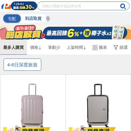
宅配
到店取貨
最多人購買
價格↓
筆劃少
上架時間↓
圖表
篩選
4-6日深度旅遊