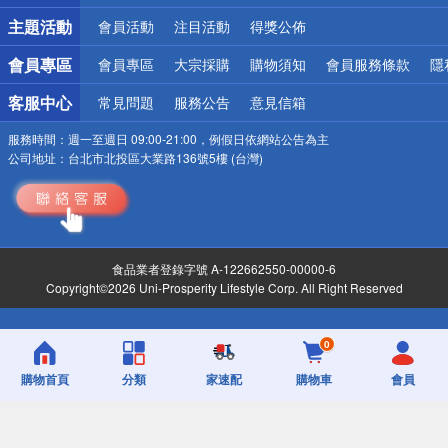
詐騙網頁！請小心！
主題活動
會員活動
注目活動
得獎公佈
會員專區
會員專區
大宗採購
購物須知
會員服務條款
隱
客服中心
常見問題
服務公告
意見信箱
服務時間：
週一至週日 09:00-21:00，例假日依網站公告為主
公司地址：
台北市北投區大業路136號5樓 (台灣)
食品業者登錄字號 A-122662550-00000-6
Copyright©2026 Uni-Prosperity Lifestyle Corp. All Right Reserved
0
購物首頁
分類
家速配
購物車
會員