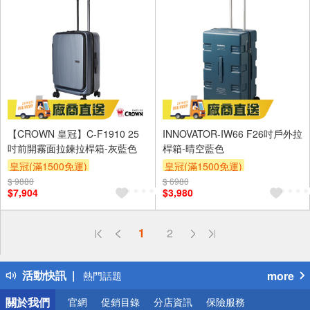
【CROWN 皇冠】C-F1910 25
INNOVATOR-IW66 F26吋戶外拉
吋前開霧面拉鍊拉桿箱-灰藍色
桿箱-晴空藍色
皇冠(滿1500免運)
皇冠(滿1500免運)
$ 9880
$ 6980
$7,904
$3,980
偏遠地區配送
1
2
詐騙網頁！請小心！
得獎公告
活動快訊
more
熱門話題
銀行優惠
關於我們
官網
促銷目錄
分店資訊
保險服務
偏遠地區配送