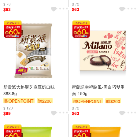
$ 78
$ 72
$63
$63
新貴派大格酥芝麻豆奶口味
蜜蘭諾幸福歐風-黑白巧雙重
388.8g
奏-150g
贈OPENPOINT
贈$200
贈OPENPOINT
贈$200
$ 120
$ 72
$99
$63