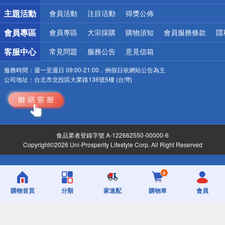
詐騙網頁！請小心！
主題活動
會員活動
注目活動
得獎公佈
會員專區
會員專區
大宗採購
購物須知
會員服務條款
隱
客服中心
常見問題
服務公告
意見信箱
服務時間：
週一至週日 09:00-21:00，例假日依網站公告為主
公司地址：
台北市北投區大業路136號5樓 (台灣)
食品業者登錄字號 A-122662550-00000-6
Copyright©2026 Uni-Prosperity Lifestyle Corp. All Right Reserved
0
購物首頁
分類
家速配
購物車
會員