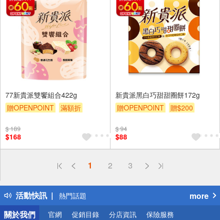
77新貴派雙饗組合422g
新貴派黑白巧甜甜圈餅172g
贈OPENPOINT
滿額折
贈OPENPOINT
贈$200
贈$200
$ 189
$ 94
$168
$88
偏遠地區配送
1
2
3
詐騙網頁！請小心！
得獎公告
活動快訊
more
熱門話題
銀行優惠
關於我們
官網
促銷目錄
分店資訊
保險服務
偏遠地區配送