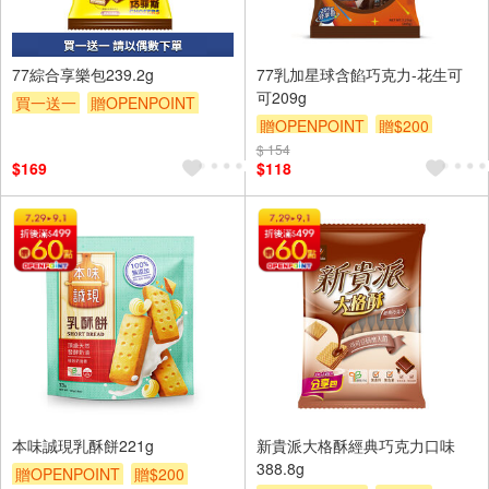
77綜合享樂包239.2g
77乳加星球含餡巧克力-花生可
可209g
買一送一
贈OPENPOINT
贈OPENPOINT
贈$200
贈$200
$ 154
$169
$118
本味誠現乳酥餅221g
新貴派大格酥經典巧克力口味
388.8g
贈OPENPOINT
贈$200