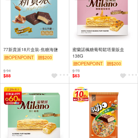
77新貴派18片盒裝-焦糖海鹽
蜜蘭諾楓糖葡萄鬆塔量販盒
138G
贈OPENPOINT
贈$200
贈OPENPOINT
贈$200
$ 94
$ 78
$88
$63