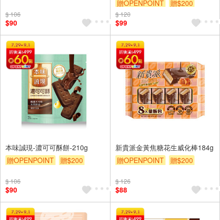
贈OPENPOINT
贈$200
$ 106
$ 120
$90
$99
本味誠現-濃可可酥餅-210g
新貴派金黃焦糖花生威化棒184g
贈OPENPOINT
贈$200
贈OPENPOINT
贈$200
$ 106
$ 126
$90
$88