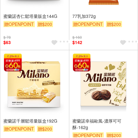
蜜蘭諾杏仁鬆塔量販盒144G
77乳加372g
贈OPENPOINT
贈$200
贈OPENPOINT
贈$200
$ 78
$ 160
$63
$142
蜜蘭諾千層鬆塔量販盒192G
蜜蘭諾幸福歐風-濃厚可可
酥-162g
贈OPENPOINT
贈$200
贈OPENPOINT
贈$200