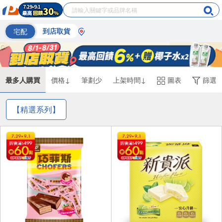
宅配
到店取貨
最多人購買
價格↓
筆劃少
上架時間↓
圖表
篩選
【精選系列】