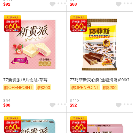
$92
$88
77新貴派18片盒裝-草莓
77巧菲斯夾心酥(焦糖海鹽)296G
贈OPENPOINT
贈$200
贈OPENPOINT
贈$200
$ 94
$ 115
$88
$92