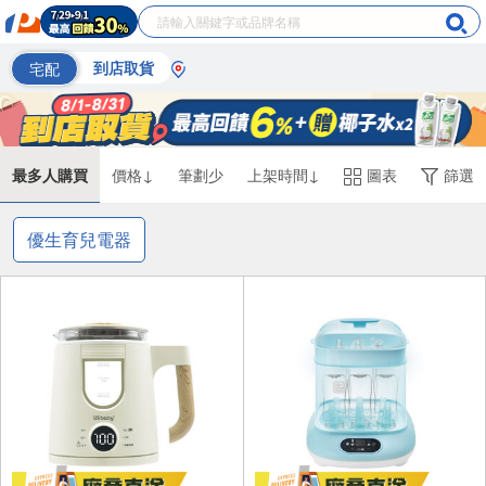
宅配
到店取貨
最多人購買
價格↓
筆劃少
上架時間↓
圖表
篩選
優生育兒電器