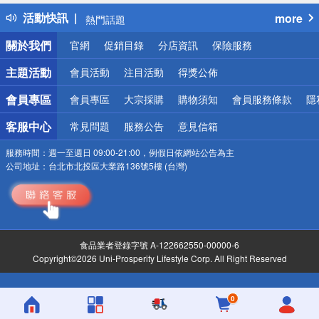
得獎公告
活動快訊
more
熱門話題
銀行優惠
關於我們
官網
促銷目錄
分店資訊
保險服務
偏遠地區配送
詐騙網頁！請小心！
主題活動
會員活動
注目活動
得獎公佈
會員專區
會員專區
大宗採購
購物須知
會員服務條款
隱
客服中心
常見問題
服務公告
意見信箱
服務時間：
週一至週日 09:00-21:00，例假日依網站公告為主
公司地址：
台北市北投區大業路136號5樓 (台灣)
食品業者登錄字號 A-122662550-00000-6
Copyright©2026 Uni-Prosperity Lifestyle Corp. All Right Reserved
0