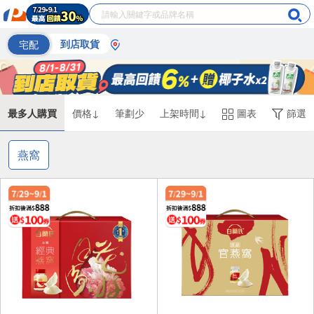
宅配
到店取貨
最多人購買
價格↓
筆劃少
上架時間↓
圖表
篩選
燕窩