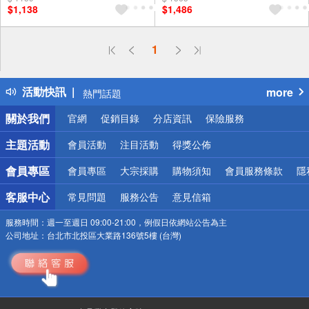
$1,138
$1,486
偏遠地區配送
1
詐騙網頁！請小心！
得獎公告
活動快訊
more
熱門話題
銀行優惠
關於我們
官網
促銷目錄
分店資訊
保險服務
偏遠地區配送
詐騙網頁！請小心！
主題活動
會員活動
注目活動
得獎公佈
會員專區
會員專區
大宗採購
購物須知
會員服務條款
隱
客服中心
常見問題
服務公告
意見信箱
服務時間：
週一至週日 09:00-21:00，例假日依網站公告為主
公司地址：
台北市北投區大業路136號5樓 (台灣)