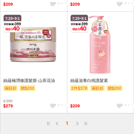
$209
$209
絲蘊極潤修護髮膜-山茶花油
絲蘊滋養白桃護髮素
滿額折
贈$200
2件$378
滿額折
贈$200
$ 280
$279
$209
偏遠地區配送
1
詐騙網頁！請小心！