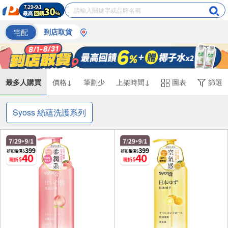
宅配
到店取貨
最多人購買
價格↓
筆劃少
上架時間↓
圖表
篩選
Syoss 絲蘊洗護系列