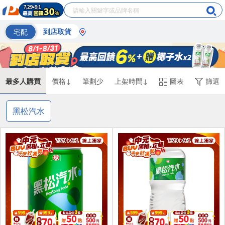
宅配
到店取貨
最多人購買
價格↓
筆劃少
上架時間↓
圖表
篩選
黑松汽水