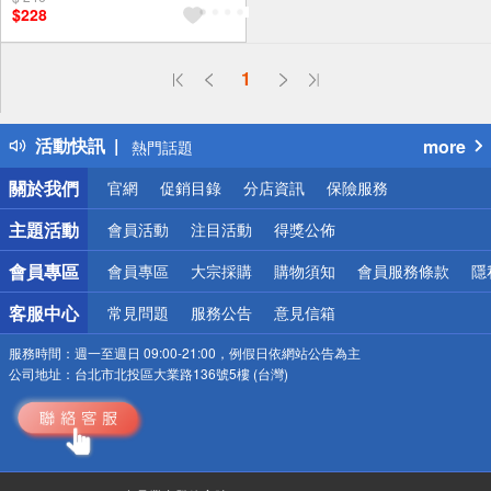
$228
偏遠地區配送
1
詐騙網頁！請小心！
得獎公告
活動快訊
more
熱門話題
銀行優惠
關於我們
官網
促銷目錄
分店資訊
保險服務
偏遠地區配送
詐騙網頁！請小心！
主題活動
會員活動
注目活動
得獎公佈
會員專區
會員專區
大宗採購
購物須知
會員服務條款
隱
客服中心
常見問題
服務公告
意見信箱
服務時間：
週一至週日 09:00-21:00，例假日依網站公告為主
公司地址：
台北市北投區大業路136號5樓 (台灣)