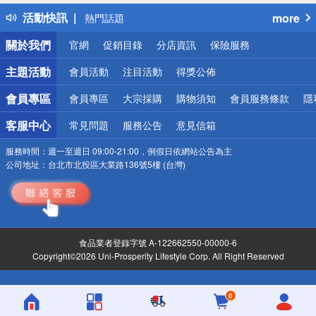
得獎公告
活動快訊
more
熱門話題
銀行優惠
關於我們
官網
促銷目錄
分店資訊
保險服務
偏遠地區配送
詐騙網頁！請小心！
主題活動
會員活動
注目活動
得獎公佈
會員專區
會員專區
大宗採購
購物須知
會員服務條款
隱
客服中心
常見問題
服務公告
意見信箱
服務時間：
週一至週日 09:00-21:00，例假日依網站公告為主
公司地址：
台北市北投區大業路136號5樓 (台灣)
食品業者登錄字號 A-122662550-00000-6
Copyright©2026 Uni-Prosperity Lifestyle Corp. All Right Reserved
0