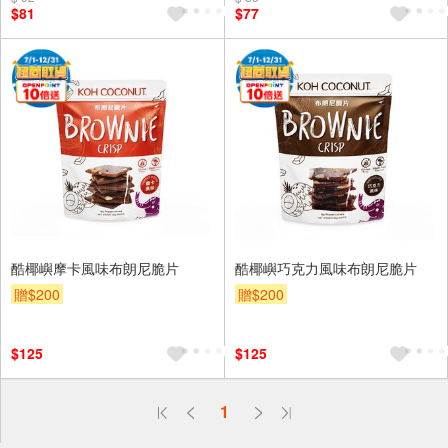
$81
$77
酷椰嶼摩卡風味布朗尼脆片
酷椰嶼巧克力風味布朗尼脆片
贈$200
贈$200
$125
$125
偏遠地區配送
1
詐騙網頁！請小心！