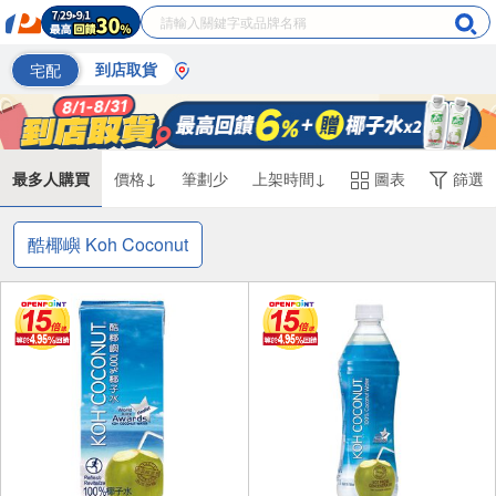
宅配
到店取貨
最多人購買
價格↓
筆劃少
上架時間↓
圖表
篩選
酷椰嶼 Koh Coconut