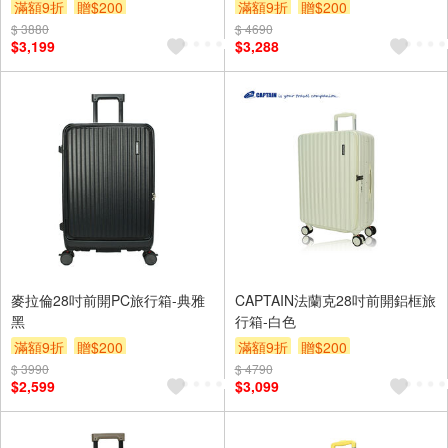
滿額9折
贈$200
滿額9折
贈$200
$ 3880
$ 4690
$3,199
$3,288
麥拉倫28吋前開PC旅行箱-典雅
CAPTAIN法蘭克28吋前開鋁框旅
黑
行箱-白色
滿額9折
贈$200
滿額9折
贈$200
$ 3990
$ 4790
$2,599
$3,099