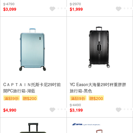
$ 4790
$ 2970
$3,099
$1,999
CＡＰＴＡＩＮ托斯卡尼29吋前
YC Eason大海量29吋秤重胖胖
開PC旅行箱-湖藍
旅行箱-黑色
滿額9折
贈$200
滿額9折
贈$200
$ 4490
$4,990
$3,199