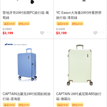
聖地牙哥29吋前開PC旅行箱-葡
YC Eason大海量29吋秤重胖胖
萄綠
旅行箱-薄荷綠
滿額9折
贈$200
滿額9折
贈$200
$ 3880
$ 4490
$3,199
$3,199
CAPTAIN法蘭克28吋前開鋁框旅
CAPTAIN 28吋威尼斯ABS旅行
行箱-湛海藍
箱-佛羅白
滿額9折
贈$200
滿額9折
贈$200