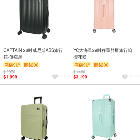
CAPTAIN 28吋威尼斯ABS旅行
YC大海量29吋秤重胖胖旅行箱-
箱-佛羅黑
櫻花粉
滿額9折
贈$200
滿額9折
贈$200
$ 2970
$ 4490
$1,999
$3,199