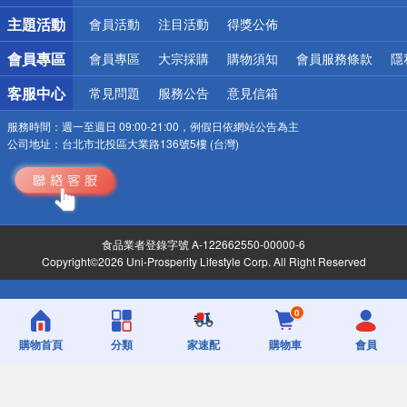
詐騙網頁！請小心！
主題活動
會員活動
注目活動
得獎公佈
會員專區
會員專區
大宗採購
購物須知
會員服務條款
隱
客服中心
常見問題
服務公告
意見信箱
服務時間：
週一至週日 09:00-21:00，例假日依網站公告為主
公司地址：
台北市北投區大業路136號5樓 (台灣)
食品業者登錄字號 A-122662550-00000-6
Copyright©2026 Uni-Prosperity Lifestyle Corp. All Right Reserved
0
購物首頁
分類
家速配
購物車
會員