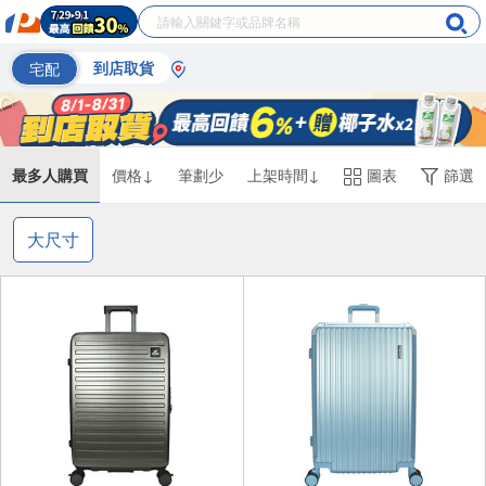
宅配
到店取貨
最多人購買
價格↓
筆劃少
上架時間↓
圖表
篩選
大尺寸