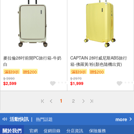
麥拉倫28吋前開PC旅行箱-牛奶
CAPTAIN 28吋威尼斯ABS旅行
白
箱-佛羅黃/粉(顏色隨機出貨)
滿額9折
贈$200
滿額9折
贈$200
$ 3990
$ 2970
$2,599
$1,999
偏遠地區配送
1
2
詐騙網頁！請小心！
得獎公告
活動快訊
more
熱門話題
銀行優惠
關於我們
官網
促銷目錄
分店資訊
保險服務
偏遠地區配送