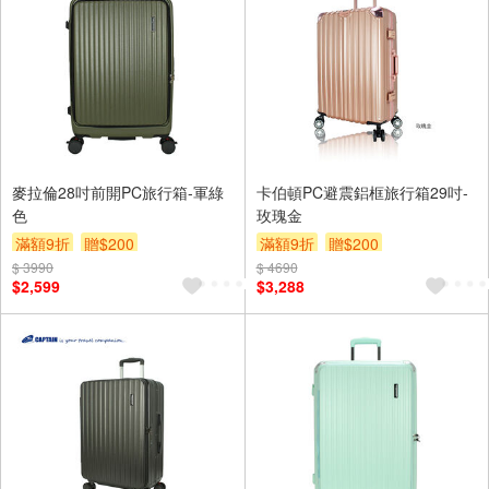
麥拉倫28吋前開PC旅行箱-軍綠
卡伯頓PC避震鋁框旅行箱29吋-
色
玫瑰金
滿額9折
贈$200
滿額9折
贈$200
$ 3990
$ 4690
$2,599
$3,288