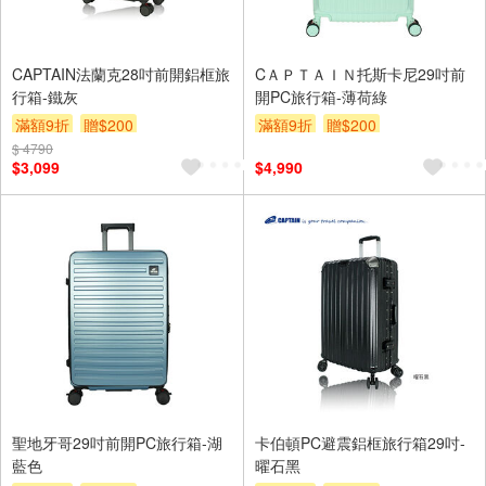
CAPTAIN法蘭克28吋前開鋁框旅
CＡＰＴＡＩＮ托斯卡尼29吋前
行箱-鐵灰
開PC旅行箱-薄荷綠
滿額9折
贈$200
滿額9折
贈$200
$ 4790
$3,099
$4,990
聖地牙哥29吋前開PC旅行箱-湖
卡伯頓PC避震鋁框旅行箱29吋-
藍色
曜石黑