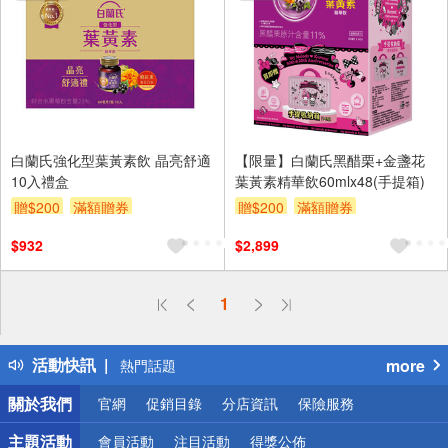
白蘭氏強化型葉黃素飲 晶亮舒適
【限量】白蘭氏黑醋栗+金盞花
10入禮盒
葉黃素精華飲60mlx48(手提箱)
贈$200
滿額贈券
贈$200
滿額贈券
$932
$2,899
偏遠地區配送
1
詐騙網頁！請小心！
得獎公告
活動快訊
more
熱門話題
銀行優惠
關於我們
官網
促銷目錄
分店資訊
保險服務
偏遠地區配送
詐騙網頁！請小心！
主題活動
會員活動
注目活動
得獎公佈