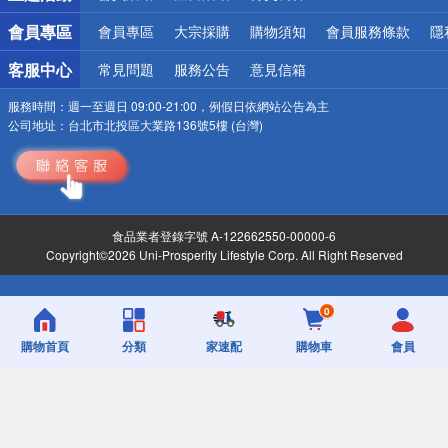
會員專區
會員專區
大宗採購
購物須知
會員服務條款
隱
客服中心
常見問題
服務公告
意見信箱
服務時間：
週一至週日 09:00-21:00，例假日依網站公告為主
公司地址：
台北市北投區大業路136號5樓 (台灣)
食品業者登錄字號 A-122662550-00000-6
Copyright©2026 Uni-Prosperity Lifestyle Corp. All Right Reserved
0
購物首頁
分類
家速配
購物車
會員