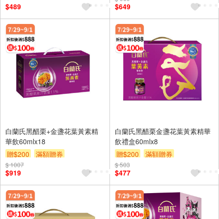
$489
$649
白蘭氏黑醋栗+金盞花葉黃素精
白蘭氏黑醋栗金盞花葉黃素精華
華飲60mlx18
飲禮盒60mlx8
贈$200
滿額贈券
贈$200
滿額贈券
$ 1007
$ 503
$919
$477