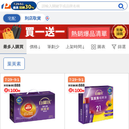
宅配
到店取貨
最多人購買
價格↓
筆劃少
上架時間↓
圖表
篩選
葉黃素