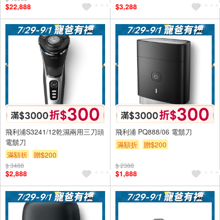
$22,888
$3,288
飛利浦S3241/12乾濕兩用三刀頭
飛利浦 PQ888/06 電鬍刀
電鬍刀
滿額折
贈$200
滿額折
贈$200
$ 3488
$ 2388
$2,888
$1,888