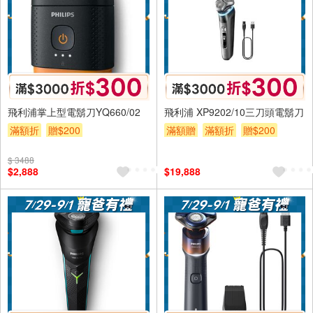
飛利浦掌上型電鬍刀YQ660/02
飛利浦 XP9202/10三刀頭電鬍刀
滿額折
贈$200
滿額贈
滿額折
贈$200
$ 3488
$2,888
$19,888