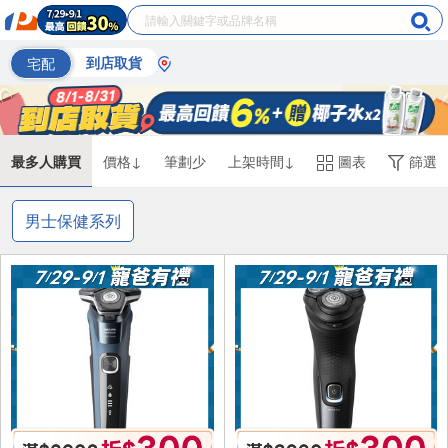
宅配
到店取貨
最多人購買
價格↓
筆劃少
上架時間↓
圖表
篩選
男士保健系列