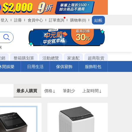
結帳
登入
註冊
會員中心
訂單查詢
購物車(0)
米
促銷
整箱購划算
活動總覽
家速配
超商取貨
休閒娛樂
日用生活
傢俱寢飾
服飾鞋包
最多人購買
價格↓
筆劃少
上架時間↓