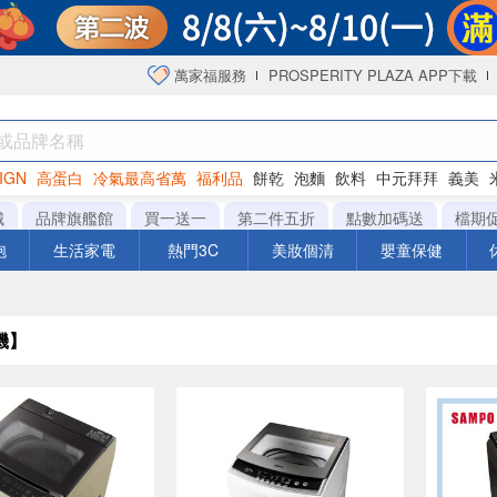
萬家福服務
PROSPERITY PLAZA APP下載
IGN
高蛋白
冷氣最高省萬
福利品
餅乾
泡麵
飲料
中元拜拜
義美
海苔
城
品牌旗艦館
買一送一
第二件五折
點數加碼送
檔期
泡
生活家電
熱門3C
美妝個清
嬰童保健
機】