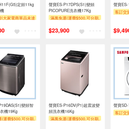
11F(G5)定頻11kg
聲寶ES-P17DPS(S1)變頻
聲寶ES
機
PICOPURE洗衣機17Kg
客訂交
貨(大家電商單品未達
滿萬免運(運費$500,可分期,
萬元需加
收$300-500,部分
安裝跨區費另計,單品未滿1
安裝跨
00
$23,900
$9,49
區費另計,實際收費以
萬元及使用6期以上分期0利
專
人聯絡報價為主)
率,需付基本安裝運費)
滿額贈
券
滿額贈券
P19DAS(S1)變頻智
聲寶ES-P16DV(P1)超震波變
聲寶SD-
衣機19Kg
頻洗衣機16Kg
客訂交
(運費$500,可分期,
滿萬免運(運費$500,可分期,
萬元需加
區費另計,單品未滿1
安裝跨區費另計,單品未滿1
安裝跨