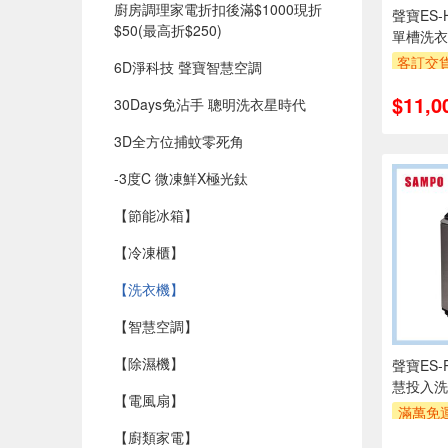
廚房調理家電折扣後滿$1000現折
聲寶ES-H
$50(最高折$250)​
單槽洗衣
客訂交
6D淨科技 聲寶智慧空調
萬元需加
$11,0
安裝跨
30Days免沾手 聰明洗衣星時代
專
3D全方位捕蚊零死角
滿額贈
-3度C 微凍鮮X極光鈦
【節能冰箱】
【冷凍櫃】
【洗衣機】
【智慧空調】
【除濕機】
聲寶ES-
慧投入洗
【電風扇】
滿萬免運
安裝跨
【廚類家電】