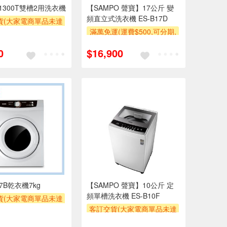
-1300T雙槽2用洗衣機
【SAMPO 聲寶】17公斤 變
頻直立式洗衣機 ES-B17D
貨(大家電商單品未達
收$300-500,部分
滿萬免運(運費$500,可分期,
區費另計,實際收費以
安裝跨區費另計,單品未滿1
0
$16,900
人聯絡報價為主)
萬元及使用6期以上分期0利
率,需付基本安裝運費)
券
滿額贈券
7B乾衣機7kg
【SAMPO 聲寶】10公斤 定
頻單槽洗衣機 ES-B10F
貨(大家電商單品未達
收$300-500,部分
客訂交貨(大家電商單品未達
區費另計,實際收費以
萬元需加收$300-500,部分