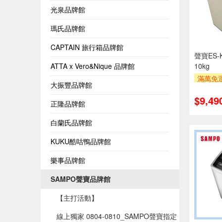
光泉品牌館
瑪氏品牌館
CAPTAIN 旅行箱品牌館
聲寶ES-
ATTA x Vero&Nique 品牌館
10kg
滿萬免運
大振豐品牌館
安裝跨
$9,49
萬元及
正隆品牌館
率,
滿額贈
白蘭氏品牌館
KUKU酷咕鴨品牌館
樂事品牌館
SAMPO聲寶品牌館
【主打活動】
線上獨家 0804-0810_SAMPO聲寶指定