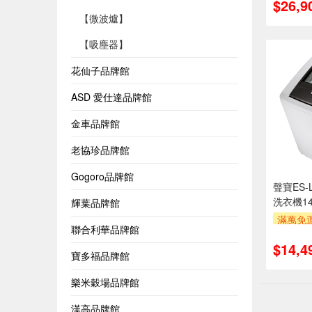
$26,9
萬元及
【微波爐】
率,
滿額贈
【吸塵器】
花仙子品牌館
ASD 愛仕達品牌館
金車品牌館
老協珍品牌館
Gogoro品牌館
聲寶ES-
洗衣機14
輝葉品牌館
滿萬免運
聯合利華品牌館
安裝跨
$14,4
萬元及
寶多福品牌館
率,
滿額贈
樂米穀場品牌館
漢高品牌館