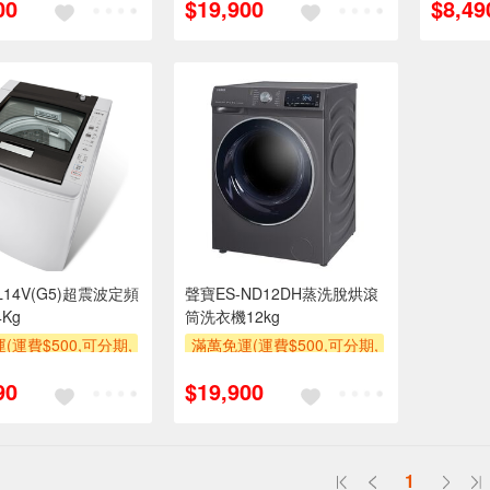
00
$19,900
$8,49
使用6期以上分期0利
萬元及使用6期以上分期0利
專
需付基本安裝運費)
率,需付基本安裝運費)
滿額贈
券
滿額贈券
L14V(G5)超震波定頻
聲寶ES-ND12DH蒸洗脫烘滾
Kg
筒洗衣機12kg
(運費$500,可分期,
滿萬免運(運費$500,可分期,
區費另計,單品未滿1
安裝跨區費另計,單品未滿1
90
$19,900
使用6期以上分期0利
萬元及使用6期以上分期0利
需付基本安裝運費)
率,需付基本安裝運費)
券
滿額贈券
1