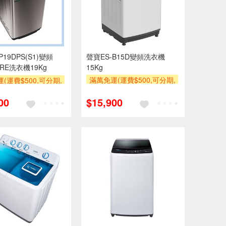
P19DPS(S1)變頻
聲寶ES-B15D變頻洗衣機
URE洗衣機19Kg
15Kg
滿萬免運(運費$500,可分期,
(運費$500,可分期,
安裝跨區費另計,單品未滿1
區費另計,單品未滿1
00
$15,900
萬元及使用6期以上分期0利
使用6期以上分期0利
率,需付基本安裝運費)
需付基本安裝運費)
滿額贈券
券