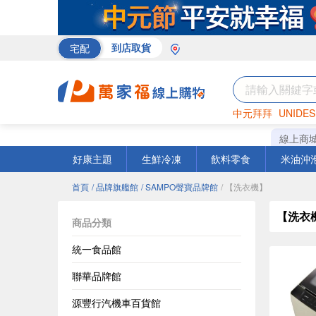
宅配
到店取貨
中元拜拜
UNIDES
巧克力
罐頭
咖啡
線上商
好康主題
生鮮冷凍
飲料零食
米油沖
首頁
/ 品牌旗艦館
/ SAMPO聲寶品牌館
/ 【洗衣機】
【洗衣
商品分類
統一食品館
聯華品牌館
源豐行汽機車百貨館