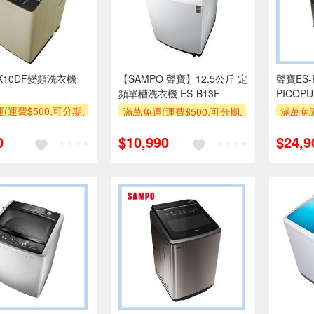
K10DF變頻洗衣機
【SAMPO 聲寶】12.5公斤 定
聲寶ES-
頻單槽洗衣機 ES-B13F
PICOP
(運費$500,可分期,
滿萬免運(運費$500,可分期,
滿萬免運
區費另計,單品未滿1
安裝跨區費另計,單品未滿1
安裝跨
0
$10,990
$24,9
使用6期以上分期0利
萬元及使用6期以上分期0利
萬元及
需付基本安裝運費)
率,需付基本安裝運費)
率,
券
滿額贈券
滿額贈