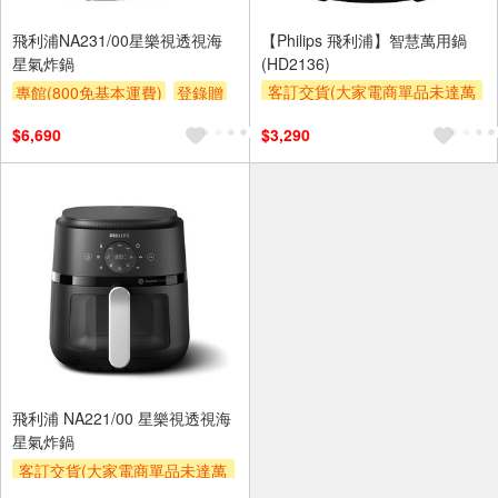
飛利浦NA231/00星樂視透視海
【Philips 飛利浦】智慧萬用鍋
星氣炸鍋
(HD2136)
客訂交貨(大家電商單品未達萬
專館(800免基本運費)
登錄贈
元需加收$300-500,部分安裝跨
滿額贈券
贈$200
$6,690
$3,290
區費另計,實際收費以專人聯絡
報價為主)
登錄贈
滿額贈券
飛利浦 NA221/00 星樂視透視海
星氣炸鍋
客訂交貨(大家電商單品未達萬
元需加收$300-500,部分安裝跨