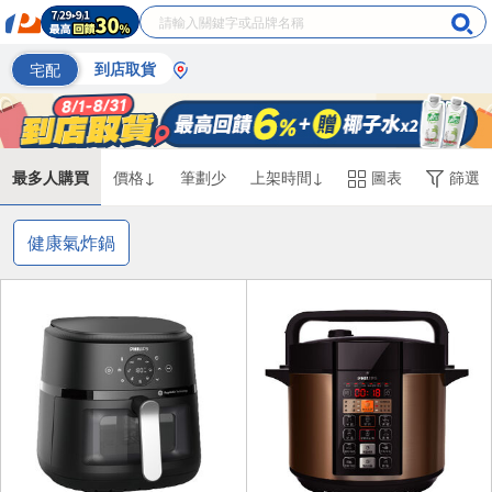
宅配
到店取貨
最多人購買
價格↓
筆劃少
上架時間↓
圖表
篩選
健康氣炸鍋