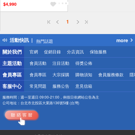
$4,990
區費另計,實際收費以專人聯絡
報價為主)
滿額贈券
偏遠地區配送
1
詐騙網頁！請小心！
得獎公告
活動快訊
more
熱門話題
銀行優惠
關於我們
官網
促銷目錄
分店資訊
保險服務
偏遠地區配送
詐騙網頁！請小心！
主題活動
會員活動
注目活動
得獎公佈
會員專區
會員專區
大宗採購
購物須知
會員服務條款
隱
客服中心
常見問題
服務公告
意見信箱
服務時間：
週一至週日 09:00-21:00，例假日依網站公告為主
公司地址：
台北市北投區大業路136號5樓 (台灣)