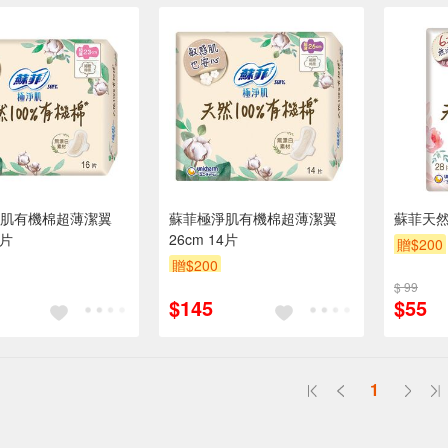
肌有機棉超薄潔翼
蘇菲極淨肌有機棉超薄潔翼
蘇菲天然
6片
26cm 14片
贈$200
贈$200
$ 99
$145
$55
1