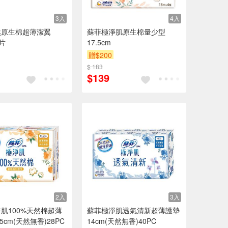
3入
4入
然原生棉超薄潔翼
蘇菲極淨肌原生棉量少型
2片
17.5cm
贈$200
$ 183
$139
2入
3入
肌100%天然棉超薄
蘇菲極淨肌透氣清新超薄護墊
.5cm(天然無香)28PC
14cm(天然無香)40PC