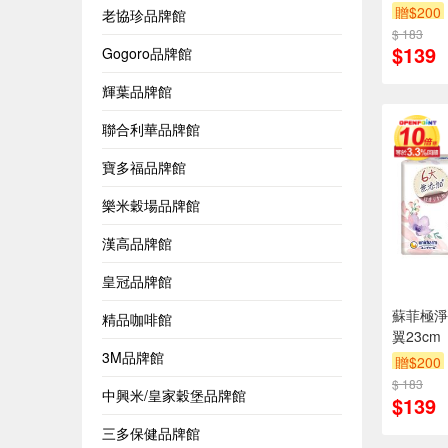
贈$200
老協珍品牌館
$ 183
$139
Gogoro品牌館
輝葉品牌館
聯合利華品牌館
寶多福品牌館
樂米穀場品牌館
漢高品牌館
皇冠品牌館
蘇菲極淨
精品咖啡館
翼23cm
3M品牌館
贈$200
$ 183
中興米/皇家穀堡品牌館
$139
三多保健品牌館