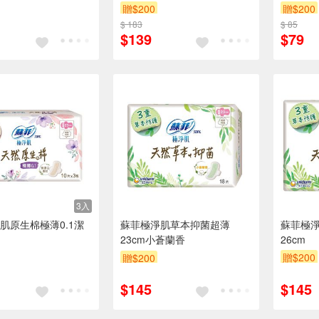
贈$200
贈$200
$ 183
$ 85
$139
$79
3入
肌原生棉極薄0.1潔
蘇菲極淨肌草本抑菌超薄
蘇菲極
23cm小蒼蘭香
26cm
贈$200
贈$200
$145
$145