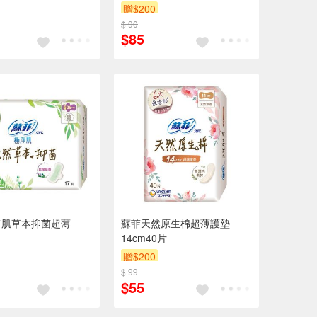
贈$200
$ 90
$85
淨肌草本抑菌超薄
蘇菲天然原生棉超薄護墊
14cm40片
贈$200
$ 99
$55