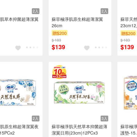
2入
2入
肌草本抑菌超薄潔翼
蘇菲極淨肌原生棉超薄潔翼
蘇菲天
26cm
23cm1
贈$200
贈$200
$ 183
$ 183
$139
$139
2入
3入
肌原生棉超薄潔翼夜
蘇菲極淨肌天然草本抑菌超薄
蘇菲極淨
15PCx2
潔翼日用(23cm)12PCx3
護墊-15