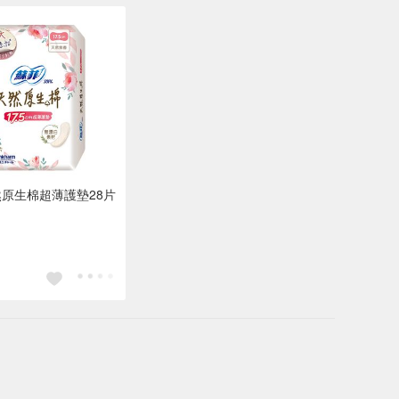
原生棉超薄護墊28片