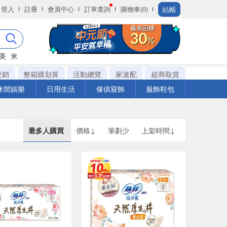
結帳
登入
註冊
會員中心
訂單查詢
購物車(0)
美
米
促銷
整箱購划算
活動總覽
家速配
超商取貨
休閒娛樂
日用生活
傢俱寢飾
服飾鞋包
最多人購買
價格↓
筆劃少
上架時間↓