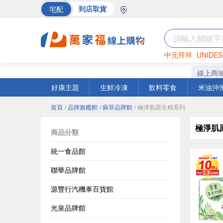
宅配
到店取貨
中元拜拜
UNIDES
巧克力
罐頭
海苔
線上商
好康主題
生鮮冷凍
飲料零食
米油沖
首頁
/ 品牌旗艦館
/ 蘇菲品牌館
/ 極淨肌原生棉系列
極淨肌
商品分類
統一食品館
聯華品牌館
源豐行汽機車百貨館
光泉品牌館