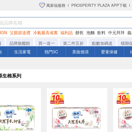
萬家福服務
PROSPERITY PLAZA APP下載
IGN
父親節送禮
冷氣最高省萬
福利品
餅乾
泡麵
飲料
中元拜拜
義
洋芋片
城
品牌旗艦館
買一送一
第二件五折
點數加碼送
檔期
泡
生活家電
熱門3C
美妝個清
嬰童保健
原生棉系列