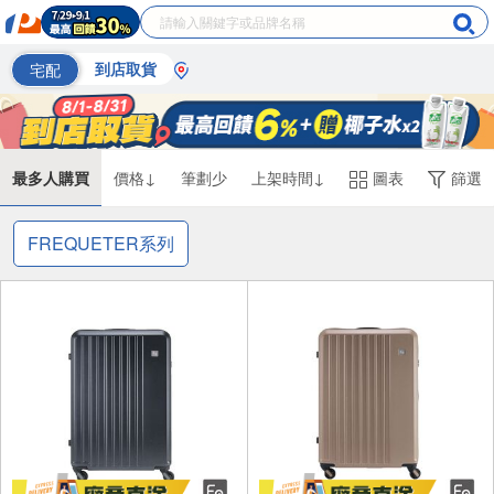
宅配
到店取貨
最多人購買
價格↓
筆劃少
上架時間↓
圖表
篩選
FREQUETER系列