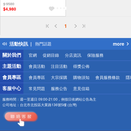
$ 9580
$4,980
偏遠地區配送
1
詐騙網頁！請小心！
得獎公告
活動快訊
more
熱門話題
銀行優惠
關於我們
官網
促銷目錄
分店資訊
保險服務
偏遠地區配送
詐騙網頁！請小心！
主題活動
會員活動
注目活動
得獎公佈
會員專區
會員專區
大宗採購
購物須知
會員服務條款
隱
客服中心
常見問題
服務公告
意見信箱
服務時間：
週一至週日 09:00-21:00，例假日依網站公告為主
公司地址：
台北市北投區大業路136號5樓 (台灣)