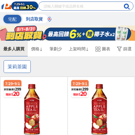
宅配
到店取貨
最多人購買
價格↓
筆劃少
上架時間↓
圖表
篩選
茉莉茶園