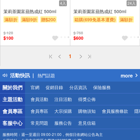
4入
24入
茉莉茶園富蘋熟成紅 500ml
茉莉茶園富蘋熟成紅 500ml
滿額折
滿額9折
贈$200
箱購(699免基本運費)
滿額折
滿額9折
贈$200
$ 128
$ 768
$100
$600
偏遠地區配送
1
詐騙網頁！請小心！
得獎公告
活動快訊
more
熱門話題
銀行優惠
關於我們
官網
促銷目錄
分店資訊
保險服務
偏遠地區配送
詐騙網頁！請小心！
主題活動
會員活動
注目活動
得獎公佈
會員專區
會員專區
大宗採購
購物須知
會員服務條款
隱
客服中心
常見問題
服務公告
意見信箱
服務時間：
週一至週日 09:00-21:00，例假日依網站公告為主