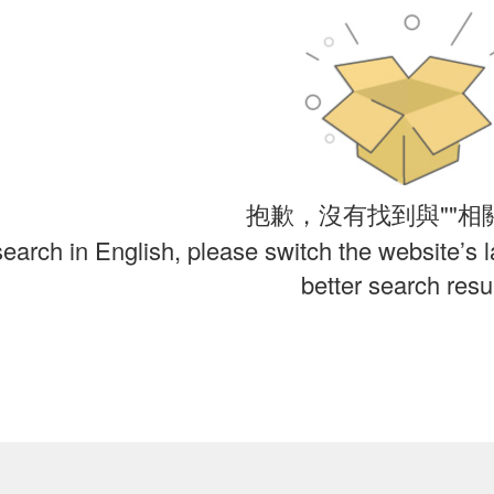
抱歉，沒有找到與""相
search in English, please switch the website’s 
better search resul