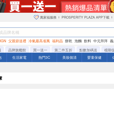
萬家福服務
PROSPERITY PLAZA APP下載
IGN
父親節送禮
冷氣最高省萬
福利品
餅乾
泡麵
飲料
中元拜拜
義
衛生紙
城
品牌旗艦館
買一送一
第二件五折
點數加碼送
檔期
泡
生活家電
熱門3C
美妝個清
嬰童保健
潔