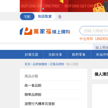
宅配
到店取貨
中元拜拜
UNIDES
海苔
巧克力
罐頭
線上商
好康主題
生鮮冷凍
飲料零食
米油沖
首頁
/ 品牌旗艦館
/ 正隆品牌館
/ 個人清潔
個人清
商品分類
統一食品館
聯華品牌館
源豐行汽機車百貨館