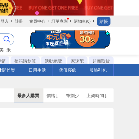
結帳
登入
註冊
會員中心
訂單查詢
購物車(0)
美
米
促銷
整箱購划算
活動總覽
家速配
超商取貨
休閒娛樂
日用生活
傢俱寢飾
服飾鞋包
最多人購買
價格↓
筆劃少
上架時間↓