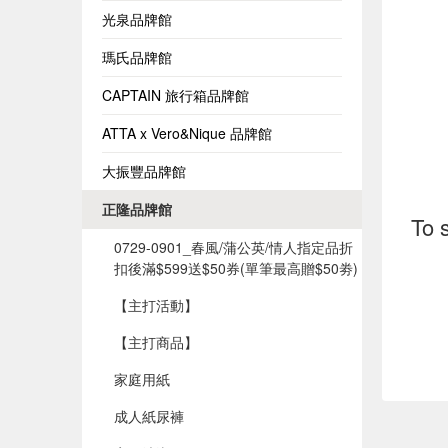
光泉品牌館
瑪氏品牌館
CAPTAIN 旅行箱品牌館
ATTA x Vero&Nique 品牌館
大振豐品牌館
正隆品牌館
To 
0729-0901_春風/蒲公英/情人指定品折
扣後滿$599送$50券(單筆最高贈$50劵)​
【主打活動】
【主打商品】
家庭用紙
成人紙尿褲