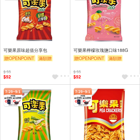
可樂果原味超值分享包
可樂果檸檬玫瑰鹽口味188G
贈OPENPOINT
滿額贈
贈OPENPOINT
滿額贈
滿額9折
贈$200
滿額9折
贈$200
$ 55
$ 55
$52
$52