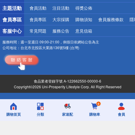
詐騙網頁！請小心！
主題活動
會員活動
注目活動
得獎公佈
會員專區
會員專區
大宗採購
購物須知
會員服務條款
隱
客服中心
常見問題
服務公告
意見信箱
服務時間：
週一至週日 09:00-21:00，例假日依網站公告為主
公司地址：
台北市北投區大業路136號5樓 (台灣)
食品業者登錄字號 A-122662550-00000-6
Copyright©2026 Uni-Prosperity Lifestyle Corp. All Right Reserved
0
購物首頁
分類
家速配
購物車
會員