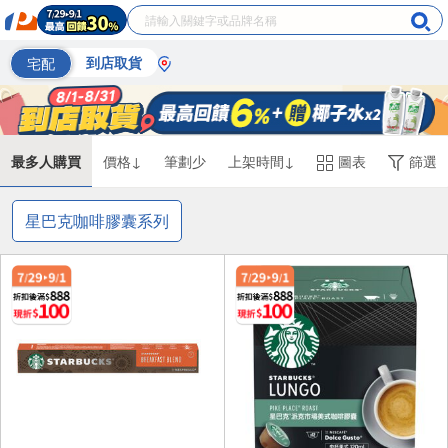
宅配
到店取貨
最多人購買
價格↓
筆劃少
上架時間↓
圖表
篩選
星巴克咖啡膠囊系列