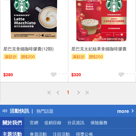
星巴克拿鐵咖啡膠囊(12顆)
星巴克太妃核果拿鐵咖啡膠囊
滿額折
贈$200
滿額折
贈$200
$280
$320
偏遠地區配送
1
詐騙網頁！請小心！
得獎公告
活動快訊
more
熱門話題
銀行優惠
關於我們
官網
促銷目錄
分店資訊
保險服務
偏遠地區配送
詐騙網頁！請小心！
主題活動
會員活動
注目活動
得獎公佈