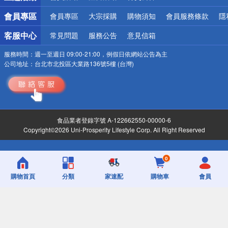
會員專區
會員專區
大宗採購
購物須知
會員服務條款
隱
客服中心
常見問題
服務公告
意見信箱
服務時間：
週一至週日 09:00-21:00，例假日依網站公告為主
公司地址：
台北市北投區大業路136號5樓 (台灣)
食品業者登錄字號 A-122662550-00000-6
Copyright©2026 Uni-Prosperity Lifestyle Corp. All Right Reserved
0
購物首頁
分類
家速配
購物車
會員