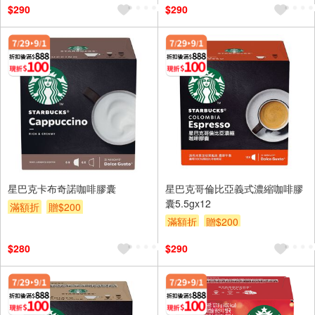
$290
$290
星巴克卡布奇諾咖啡膠囊
星巴克哥倫比亞義式濃縮咖啡膠
囊5.5gx12
滿額折
贈$200
滿額折
贈$200
$280
$290